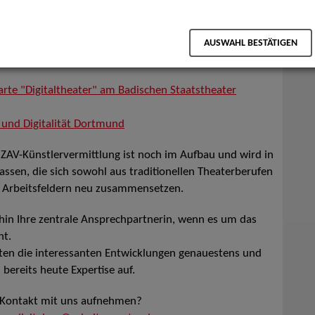
äßig mit unterschiedlichen Themenschwerpunkten zum
AUSWAHL BESTÄTIGEN
parte "Digitaltheater" am Badischen Staatstheater
 und Digitalität Dortmund
ZAV-Künstlervermittlung ist noch im Aufbau und wird in
assen, die sich sowohl aus traditionellen Theaterberufen
n Arbeitsfeldern neu zusammensetzen.
rhin Ihre zentrale Ansprechpartnerin, wenn es um das
ht.
hten die interessanten Entwicklungen genauestens und
bereits heute Expertise auf.
 Kontakt mit uns aufnehmen?