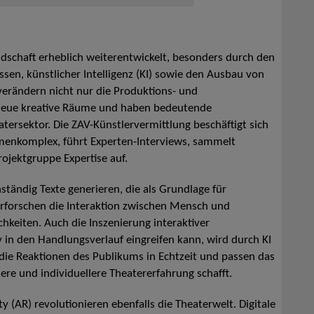
andschaft erheblich weiterentwickelt, besonders durch den
ssen, künstlicher Intelligenz (KI) sowie den Ausbau von
verändern nicht nur die Produktions- und
 neue kreative Räume und haben bedeutende
ersektor. Die ZAV-Künstlervermittlung beschäftigt sich
emenkomplex, führt Experten-Interviews, sammelt
ojektgruppe Expertise auf.
tändig Texte generieren, die als Grundlage für
erforschen die Interaktion zwischen Mensch und
hkeiten. Auch die Inszenierung interaktiver
 in den Handlungsverlauf eingreifen kann, wird durch KI
 die Reaktionen des Publikums in Echtzeit und passen das
re und individuellere Theatererfahrung schafft.
 (AR) revolutionieren ebenfalls die Theaterwelt. Digitale