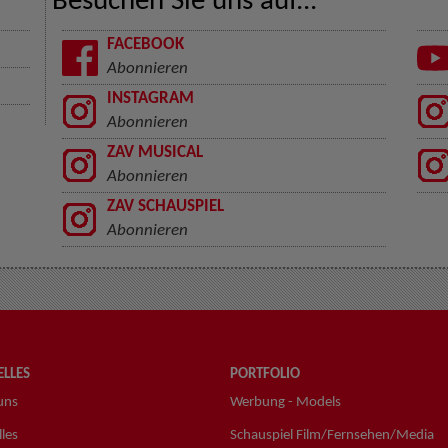
Besuchen Sie uns auf...
FACEBOOK
Abonnieren
INSTAGRAM
Abonnieren
ZAV MUSICAL
Abonnieren
ZAV SCHAUSPIEL
Abonnieren
LLES
PORTFOLIO
uns
Werbung - Models
les
Schauspiel Film/Fernsehen/Media