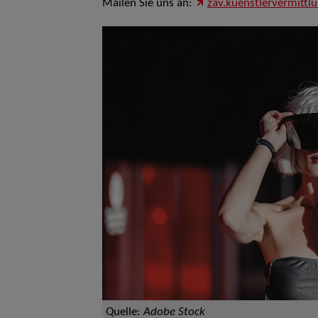
Mailen Sie uns an:
zav.kuenstlervermittl
Quelle:
Adobe Stock