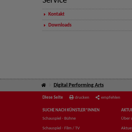
Service
Kontakt
Downloads
Digital Performing Arts
Diese Seite
drucken
empfehlen
SUCHE NACH KÜNSTLER*INNEN
AKTUE
Schauspiel - Bühne
Über 
Schauspiel - Film / TV
Aktuel