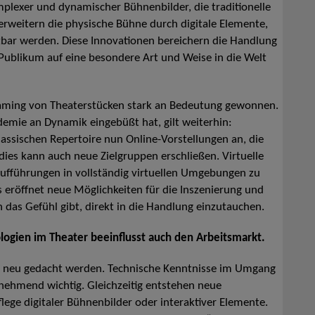
mplexer und dynamischer Bühnenbilder, die traditionelle
erweitern die physische Bühne durch digitale Elemente,
htbar werden. Diese Innovationen bereichern die Handlung
 Publikum auf eine besondere Art und Weise in die Welt
aming von Theaterstücken stark an Bedeutung gewonnen.
emie an Dynamik eingebüßt hat, gilt weiterhin:
assischen Repertoire nun Online-Vorstellungen an, die
dies kann auch neue Zielgruppen erschließen. Virtuelle
aufführungen in vollständig virtuellen Umgebungen zu
 eröffnet neue Möglichkeiten für die Inszenierung und
 das Gefühl gibt, direkt in die Handlung einzutauchen.
ologien im Theater beeinflusst auch den Arbeitsmarkt.
en neu gedacht werden. Technische Kenntnisse im Umgang
nehmend wichtig. Gleichzeitig entstehen neue
flege digitaler Bühnenbilder oder interaktiver Elemente.