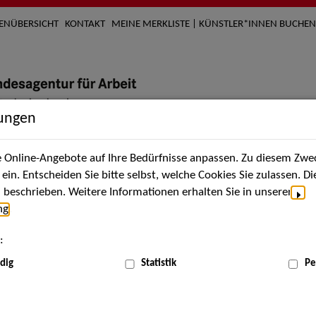
TENÜBERSICHT
KONTAKT
MEINE MERKLISTE | KÜNSTLER*INNEN BUCHEN
lungen
Online-Angebote auf Ihre Bedürfnisse anpassen. Zu diesem Zwec
nach Künstler*innen
Über uns
Aktuelles
Termi
in. Entscheiden Sie bitte selbst, welche Cookies Sie zulassen. D
beschrieben. Weitere Informationen erhalten Sie in unserer
ng
.
:
ME
dig
Statistik
Pe