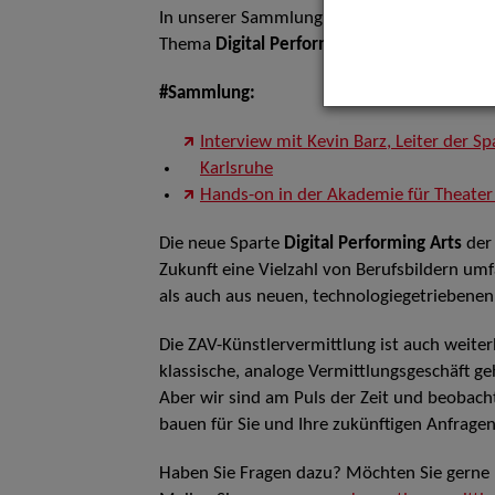
In unserer Sammlung berichten wir regelm
Thema
Digital Performing Arts
.
#Sammlung:
Interview mit Kevin Barz, Leiter der S
Karlsruhe
Hands-on in der Akademie für Theater
Die neue Sparte
Digital Performing Arts
der 
Zukunft eine Vielzahl von Berufsbildern umf
als auch aus neuen, technologiegetriebene
Die ZAV-Künstlervermittlung ist auch weite
klassische, analoge Vermittlungsgeschäft ge
Aber wir sind am Puls der Zeit und beobac
bauen für Sie und Ihre zukünftigen Anfragen 
Haben Sie Fragen dazu? Möchten Sie gerne