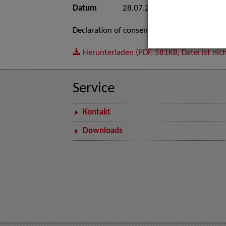
Datum
28.07.2020
Declaration of consent for the granting of ri
Herunterladen
(PDF, 581KB, Datei ist nich
Service
Kontakt
Downloads