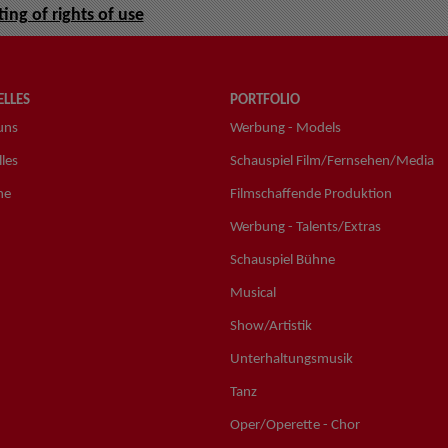
ing of rights of use
LLES
PORTFOLIO
uns
Werbung - Models
les
Schauspiel Film/Fernsehen/Media
ne
Filmschaffende Produktion
Werbung - Talents/Extras
Schauspiel Bühne
Musical
Show/Artistik
Unterhaltungsmusik
Tanz
Oper/Operette - Chor