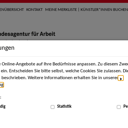
TENÜBERSICHT
KONTAKT
MEINE MERKLISTE | KÜNSTLER*INNEN BUCHEN
lungen
Online-Angebote auf Ihre Bedürfnisse anpassen. Zu diesem Zwec
nach Künstler*innen
Über uns
Aktuelles
Termi
in. Entscheiden Sie bitte selbst, welche Cookies Sie zulassen. D
beschrieben. Weitere Informationen erhalten Sie in unserer
ng
.
:
ME
dig
Statistik
Pe
 the granting of rights of use