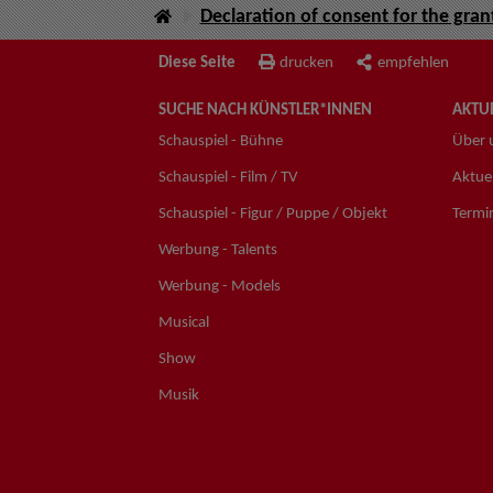
Declaration of consent for the grant
Diese Seite
drucken
empfehlen
SUCHE NACH KÜNSTLER*INNEN
AKTUE
Schauspiel - Bühne
Über 
Schauspiel - Film / TV
Aktuel
Schauspiel - Figur / Puppe / Objekt
Termi
Werbung - Talents
Werbung - Models
Musical
Show
Musik