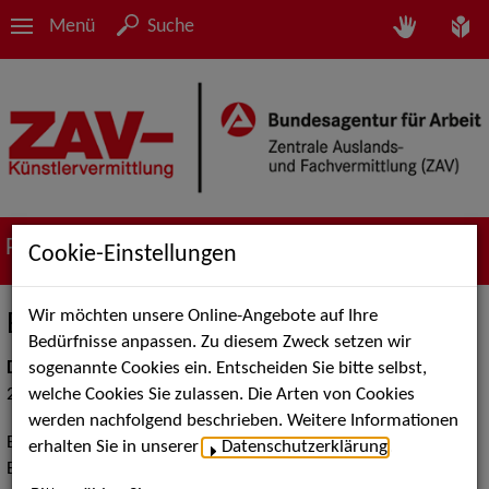
Menü
Suche
Portfolio
Cookie-Einstellungen
Wir möchten unsere Online-Angebote auf Ihre
Einwilligungserklärung
Bedürfnisse anpassen. Zu diesem Zweck setzen wir
sogenannte Cookies ein. Entscheiden Sie bitte selbst,
Datum
welche Cookies Sie zulassen. Die Arten von Cookies
25.07.2025
werden nachfolgend beschrieben. Weitere Informationen
Einwilligungserklärung der ZAV-Künstlervermittlung zur
erhalten Sie in unserer
Datenschutzerklärung
.
Einräumung von Nutzungsrechten (EWE).