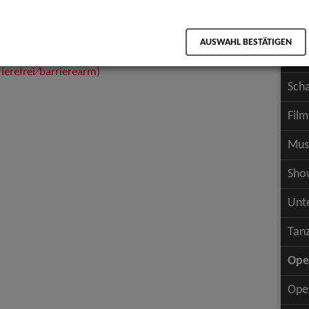
Pup
Wer
ttlung (DSE).
AUSWAHL BESTÄTIGEN
Werb
rierefrei⁄barrierearm)
Sch
Fil
Mus
Show
Unt
Tan
Ope
Ope