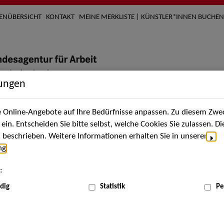
TENÜBERSICHT
KONTAKT
MEINE MERKLISTE | KÜNSTLER*INNEN BUCHEN
lungen
Online-Angebote auf Ihre Bedürfnisse anpassen. Zu diesem Zwec
ach Künstler*innen
Über uns
Aktuelles
Termi
in. Entscheiden Sie bitte selbst, welche Cookies Sie zulassen. D
beschrieben. Weitere Informationen erhalten Sie in unserer
ng
.
:
ME
dig
Statistik
Pe
Sch