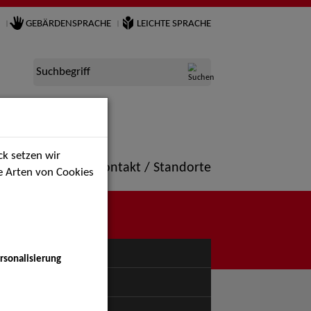
GEBÄRDENSPRACHE
LEICHTE SPRACHE
Suchbegriff
k setzen wir
ne
Portfolio
Kontakt / Standorte
ie Arten von Cookies
NÜ
rsonalisierung
auspiel Bühne