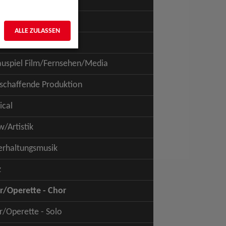
pe/Figur/Objekt
bung - Models
ALLE ZULASSEN
ung - Talents/Extras
auspiel Film/Fernsehen/Media
mschaffende Produktion
ical
/Artistik
erhaltungsmusik
z
r/Operette - Chor
r/Operette - Solo