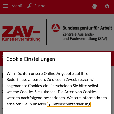
Menü
Suche
Service
Cookie-Einstellungen
Wir möchten unsere Online-Angebote auf Ihre
Fontys Academie Tilburg
Bedürfnisse anpassen. Zu diesem Zweck setzen wir
sogenannte Cookies ein. Entscheiden Sie bitte selbst,
Datum
welche Cookies Sie zulassen. Die Arten von Cookies
22.04.2026
werden nachfolgend beschrieben. Weitere Informationen
Das Programm der Fontys Academie voor Muziek- en
erhalten Sie in unserer
Datenschutzerklärung
.
Musicaltheater Tilburg