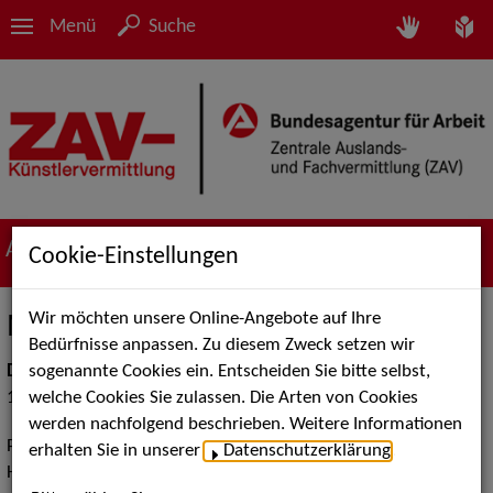
Menü
Suche
Aktuelles
Cookie-Einstellungen
Wir möchten unsere Online-Angebote auf Ihre
MAP2026 Programm: Osnabrück
Bedürfnisse anpassen. Zu diesem Zweck setzen wir
sogenannte Cookies ein. Entscheiden Sie bitte selbst,
Datum
welche Cookies Sie zulassen. Die Arten von Cookies
15.01.2026
werden nachfolgend beschrieben. Weitere Informationen
Programm der Absolvent*innen vom Institut für Musik der
erhalten Sie in unserer
Datenschutzerklärung
.
Hochschule Osnabrück