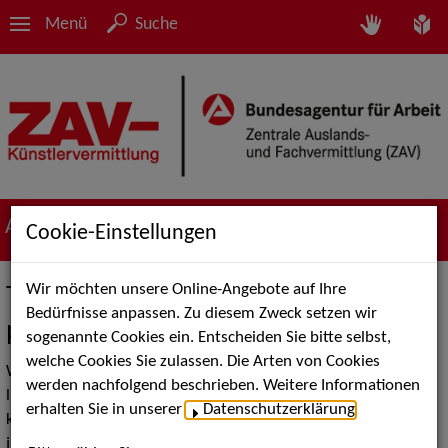
Menü
Suche
Aktuelles
Cookie-Einstellungen
Wir möchten unsere Online-Angebote auf Ihre
Talent Media Day - Medienberufe
Bedürfnisse anpassen. Zu diesem Zweck setzen wir
praxisnah erleben
sogenannte Cookies ein. Entscheiden Sie bitte selbst,
welche Cookies Sie zulassen. Die Arten von Cookies
Wie fühlt es sich an, in echten TV-Studios zu arbeiten, Drehs
werden nachfolgend beschrieben. Weitere Informationen
live mitzuerleben und mit Branchenprofis ins Gespräch zu
erhalten Sie in unserer
Datenschutzerklärung
.
kommen? Der Talent Media Day in den MMC Studios Köln bot
jungen Menschen die Möglichkeit, die gesamte Vielfalt der