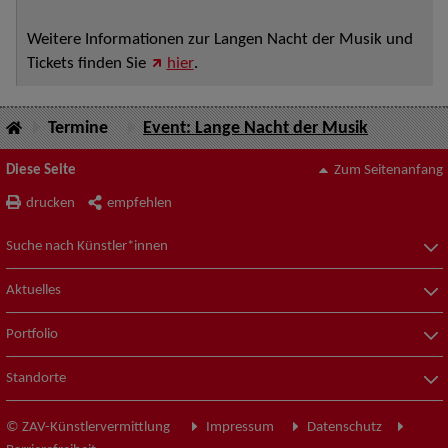
Weitere Informationen zur Langen Nacht der Musik und
Tickets finden Sie
hier
.
Termine
Event: Lange Nacht der Musik
Diese Seite
Zum Seitenanfang
drucken
empfehlen
Suche nach Künstler*innen
Aktuelles
Portfolio
Standorte
© ZAV-Künstlervermittlung
Impressum
Datenschutz