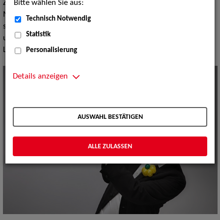
Bitte wählen Sie aus:
Zum neunten Mal öffnet das BiZ der Agentur für Arbeit
München in Kooperation mit der ZAV-Künstlervermittlung
Technisch Notwendig
seine Türen und beteiligt sich mit einem abwechslungsreichen
Statistik
und unterhaltsamen Programm als Veranstaltungsort bei der
Langen Nacht der Musik.
Personalisierung
Details anzeigen
AUSWAHL BESTÄTIGEN
ALLE ZULASSEN