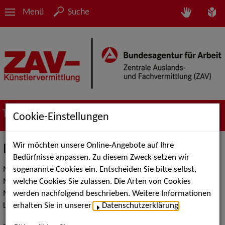
Menü
Suche
Termine
Cookie-Einstellungen
Wir möchten unsere Online-Angebote auf Ihre
Event: Lange Nacht der Musik
Bedürfnisse anpassen. Zu diesem Zweck setzen wir
sogenannte Cookies ein. Entscheiden Sie bitte selbst,
Magie, die staunen lässt. Comedy, die zum Lachen bringt.
welche Cookies Sie zulassen. Die Arten von Cookies
Musik, die zum Tanzen anregt. Momente, die bleiben. Am 9.
werden nachfolgend beschrieben. Weitere Informationen
Mai laden wir Sie wieder in eine der außergewöhnlichsten
erhalten Sie in unserer
Datenschutzerklärung
.
Locations der Langen Nacht der Musik in München ein.