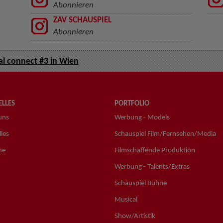
Abonnieren
ZAV SCHAUSPIEL
Abonnieren
al connect #3 in Wien
LLES
PORTFOLIO
uns
Werbung - Models
les
Schauspiel Film/Fernsehen/Media
ne
Filmschaffende Produktion
Werbung - Talents/Extras
Schauspiel Bühne
Musical
Show/Artistik