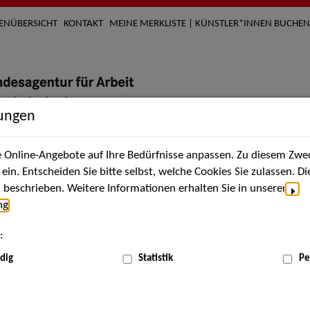
TENÜBERSICHT
KONTAKT
MEINE MERKLISTE | KÜNSTLER*INNEN BUCHEN
lungen
Online-Angebote auf Ihre Bedürfnisse anpassen. Zu diesem Zwec
nach Künstler*innen
Über uns
Aktuelles
Termi
in. Entscheiden Sie bitte selbst, welche Cookies Sie zulassen. D
beschrieben. Weitere Informationen erhalten Sie in unserer
ng
.
:
ME
dig
Statistik
Pe
onnect #3 in Wien