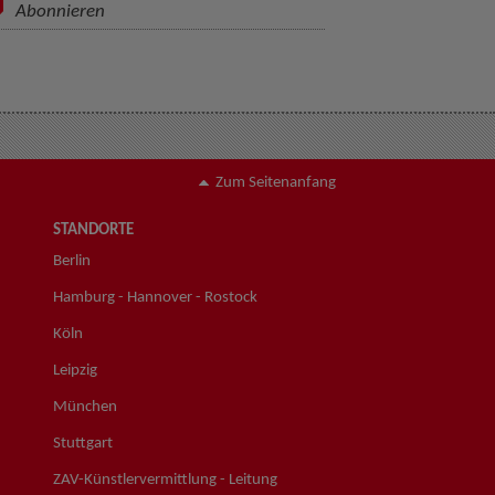
Abonnieren
Zum Seitenanfang
STANDORTE
Berlin
Hamburg - Hannover - Rostock
Köln
Leipzig
München
Stuttgart
ZAV-Künstlervermittlung - Leitung