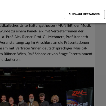
vent*innenpräsentation der deutschsprachigen
n Wien gab es eine Sonderausgabe der Gesprächsreihe ZAV
AUSWAHL BESTÄTIGEN
usikalisches Unterhaltungstheater (MUNTER) der Musik
 wurde zu einem Panel-Talk mit Vertreter*innen der
a. Prof. Alex Riener, Prof. Gil Mehmert, Prof. Kenneth
Veranstaltungstag im Anschluss an die Präsentationen
sam mit Vertreter*innen deutschsprachiger Musical-
en Bühnen Wien, Ralf Schaedler von Stage Entertainment,
 diskutieren.