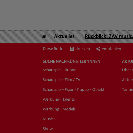
Aktuelles
Rückblick: ZAV music
Diese Seite
drucken
empfehlen
SUCHE NACH KÜNSTLER*INNEN
AKTUE
Schauspiel - Bühne
Über 
Schauspiel - Film / TV
Aktuel
Schauspiel - Figur / Puppe / Objekt
Termi
Werbung - Talents
Werbung - Models
Musical
Show