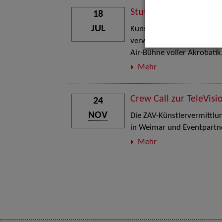
Stuttgart Street Art
18
JUL
Kunst, Live-Acts und Aktion
verwandelt den Schlosspla
Air-Bühne voller Akrobati
Mehr
Crew Call zur TeleVisi
24
NOV
Die ZAV-Künstlervermittlung
in Weimar und Eventpartne
Mehr