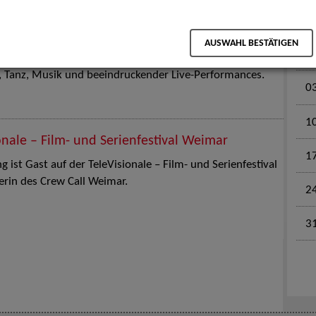
M
en für Kinder und Familien. Die Stuttgart Street Art
AUSWAHL BESTÄTIGEN
tz am 18. Juli 2026 von12 bis 18 Uhr in eine große Open-
k, Tanz, Musik und beeindruckender Live-Performances.
0
1
onale – Film- und Serienfestival Weimar
1
 ist Gast auf der TeleVisionale – Film- und Serienfestival
rin des Crew Call Weimar.
2
3