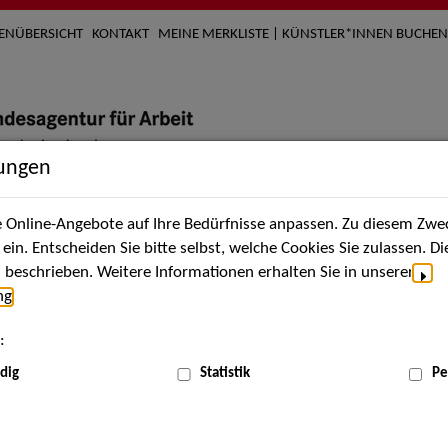
TENÜBERSICHT
KONTAKT
MEINE MERKLISTE | KÜNSTLER*INNEN BUCHEN
lungen
Online-Angebote auf Ihre Bedürfnisse anpassen. Zu diesem Zwec
nach Künstler*innen
Über uns
Aktuelles
Termi
in. Entscheiden Sie bitte selbst, welche Cookies Sie zulassen. D
beschrieben. Weitere Informationen erhalten Sie in unserer
ng
.
:
dig
Statistik
Pe
Aug