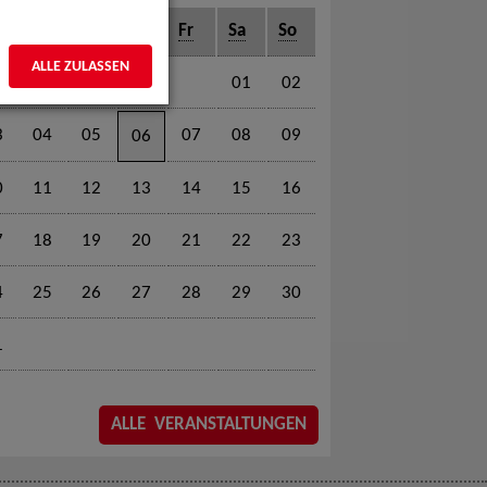
o
Di
Mi
Do
Fr
Sa
So
ALLE ZULASSEN
01
02
3
04
05
07
08
09
06
0
11
12
13
14
15
16
7
18
19
20
21
22
23
4
25
26
27
28
29
30
1
ALLE VERANSTALTUNGEN