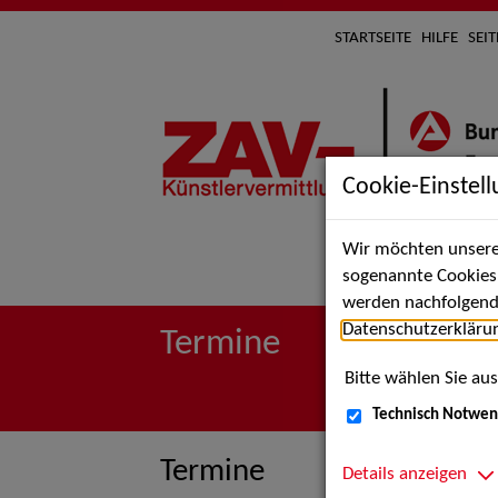
STARTSEITE
HILFE
SEI
Cookie-Einstel
Wir möchten unsere 
Suche 
sogenannte Cookies e
werden nachfolgend 
Datenschutzerkläru
Termine
Bitte wählen Sie aus
Technisch Notwen
Termine
Details anzeigen