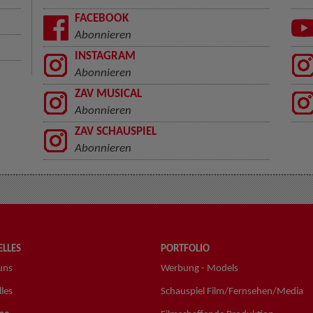
FACEBOOK
Abonnieren
INSTAGRAM
Abonnieren
ZAV MUSICAL
Abonnieren
ZAV SCHAUSPIEL
Abonnieren
LLES
PORTFOLIO
uns
Werbung - Models
les
Schauspiel Film/Fernsehen/Media