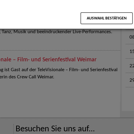
M
en für Kinder und Familien. Die Stuttgart Street Art
AUSWAHL BESTÄTIGEN
0
tz am 18. Juli 2026 von12 bis 18 Uhr in eine große Open-
k, Tanz, Musik und beeindruckender Live-Performances.
0
1
onale – Film- und Serienfestival Weimar
2
 ist Gast auf der TeleVisionale – Film- und Serienfestival
rin des Crew Call Weimar.
2
Besuchen Sie uns auf...