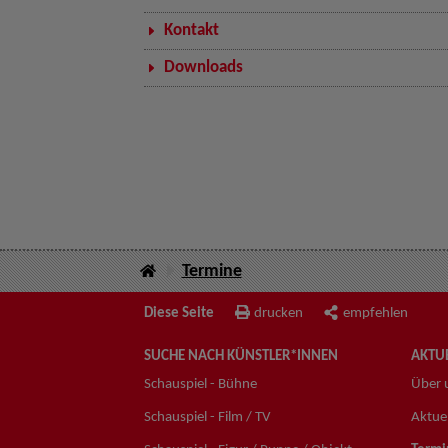
Kontakt
Downloads
Termine
Diese Seite
drucken
empfehlen
SUCHE NACH KÜNSTLER*INNEN
AKTUE
Schauspiel - Bühne
Über 
Schauspiel - Film / TV
Aktuel