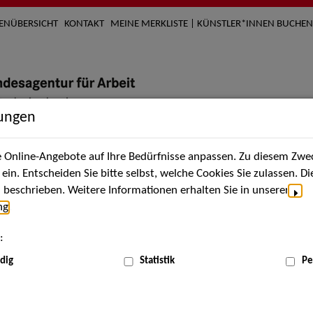
TENÜBERSICHT
KONTAKT
MEINE MERKLISTE | KÜNSTLER*INNEN BUCHEN
lungen
Online-Angebote auf Ihre Bedürfnisse anpassen. Zu diesem Zwec
nach Künstler*innen
Über uns
Aktuelles
Termi
in. Entscheiden Sie bitte selbst, welche Cookies Sie zulassen. D
beschrieben. Weitere Informationen erhalten Sie in unserer
ng
.
:
dig
Statistik
Pe
Jun