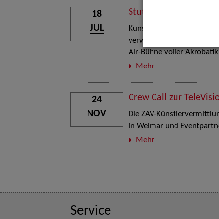
Stuttgart Street Art
18
JUL
Kunst, Live-Acts und Aktion
verwandelt den Schlosspla
Air-Bühne voller Akrobati
Mehr
Crew Call zur TeleVisi
24
NOV
Die ZAV-Künstlervermittlung
in Weimar und Eventpartne
Mehr
Service