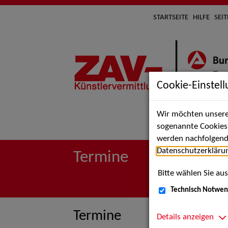
STARTSEITE
HILFE
SEI
Cookie-Einstel
Wir möchten unsere 
Suche 
sogenannte Cookies e
werden nachfolgend 
Datenschutzerkläru
Termine
Bitte wählen Sie aus
Technisch Notwen
Termine
Details anzeigen