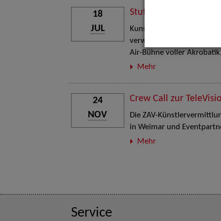
Stuttgart Street Art
18
JUL
Kunst, Live-Acts und Aktion
verwandelt den Schlosspla
Air-Bühne voller Akrobati
Mehr
Crew Call zur TeleVisi
24
NOV
Die ZAV-Künstlervermittlung
in Weimar und Eventpartne
Mehr
Service