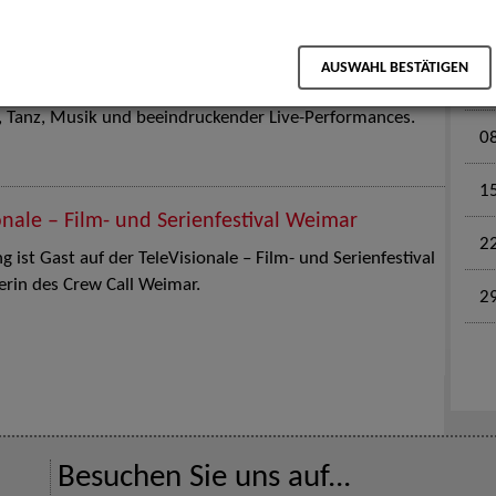
M
en für Kinder und Familien. Die Stuttgart Street Art
AUSWAHL BESTÄTIGEN
0
tz am 18. Juli 2026 von12 bis 18 Uhr in eine große Open-
k, Tanz, Musik und beeindruckender Live-Performances.
0
1
onale – Film- und Serienfestival Weimar
2
 ist Gast auf der TeleVisionale – Film- und Serienfestival
rin des Crew Call Weimar.
2
Besuchen Sie uns auf...