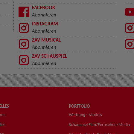
FACEBOOK
Abonnieren
INSTAGRAM
Abonnieren
ZAV MUSICAL
Abonnieren
ZAV SCHAUSPIEL
Abonnieren
LLES
PORTFOLIO
uns
Werbung - Models
les
Schauspiel Film/Fernsehen/Media