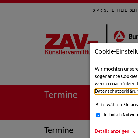
STARTSEITE
HILFE
SEI
Cookie-Einstel
Wir möchten unsere 
Suche 
sogenannte Cookies e
werden nachfolgend 
Datenschutzerkläru
Termine
Bitte wählen Sie aus
Technisch Notwen
Termine
Details anzeigen