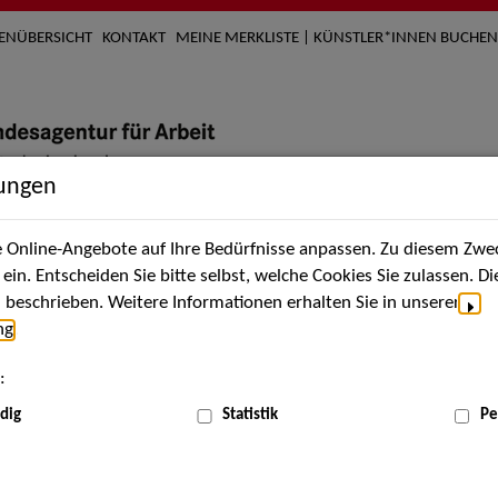
TENÜBERSICHT
KONTAKT
MEINE MERKLISTE | KÜNSTLER*INNEN BUCHEN
lungen
Online-Angebote auf Ihre Bedürfnisse anpassen. Zu diesem Zwec
nach Künstler*innen
Über uns
Aktuelles
Termi
in. Entscheiden Sie bitte selbst, welche Cookies Sie zulassen. D
beschrieben. Weitere Informationen erhalten Sie in unserer
ng
.
:
dig
Statistik
Pe
Jun