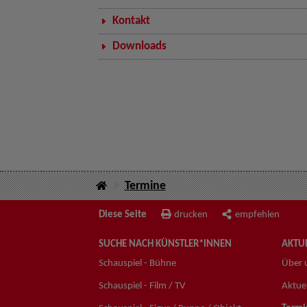
Kontakt
Downloads
Termine
Diese Seite
drucken
empfehlen
SUCHE NACH KÜNSTLER*INNEN
AKTUE
Schauspiel - Bühne
Über 
Schauspiel - Film / TV
Aktuel