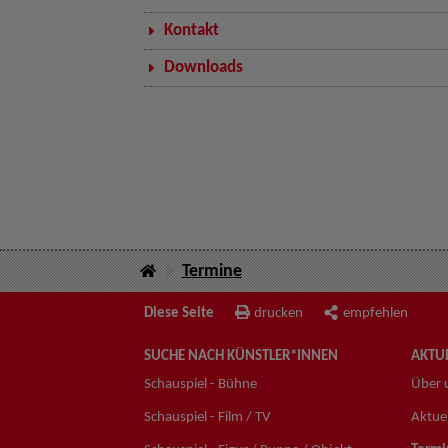
Kontakt
Downloads
Termine
Diese Seite
drucken
empfehlen
SUCHE NACH KÜNSTLER*INNEN
AKTUE
Schauspiel - Bühne
Über 
Schauspiel - Film / TV
Aktuel