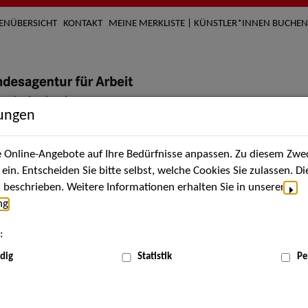
TENÜBERSICHT
KONTAKT
MEINE MERKLISTE | KÜNSTLER*INNEN BUCHEN
lungen
Online-Angebote auf Ihre Bedürfnisse anpassen. Zu diesem Zwec
nach Künstler*innen
Über uns
Aktuelles
Termi
in. Entscheiden Sie bitte selbst, welche Cookies Sie zulassen. D
beschrieben. Weitere Informationen erhalten Sie in unserer
ng
.
:
dig
Statistik
Pe
Jun