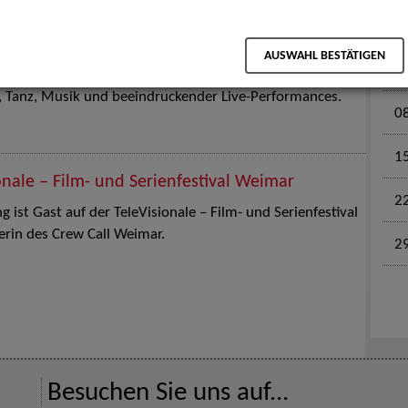
M
en für Kinder und Familien. Die Stuttgart Street Art
AUSWAHL BESTÄTIGEN
0
tz am 18. Juli 2026 von12 bis 18 Uhr in eine große Open-
k, Tanz, Musik und beeindruckender Live-Performances.
0
1
onale – Film- und Serienfestival Weimar
2
 ist Gast auf der TeleVisionale – Film- und Serienfestival
rin des Crew Call Weimar.
2
Besuchen Sie uns auf...