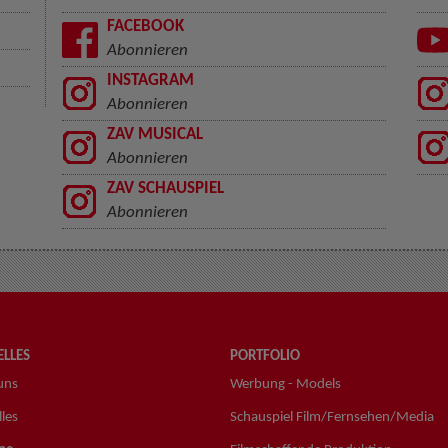
FACEBOOK
Abonnieren
INSTAGRAM
Abonnieren
ZAV MUSICAL
Abonnieren
ZAV SCHAUSPIEL
Abonnieren
LLES
PORTFOLIO
uns
Werbung - Models
les
Schauspiel Film/Fernsehen/Media