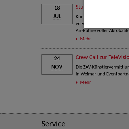
Stuttgart Street Art
18
JUL
Kunst, Live-Acts und Aktion
verwandelt den Schlosspla
Air-Bühne voller Akrobati
Mehr
Crew Call zur TeleVisi
24
NOV
Die ZAV-Künstlervermittlung
in Weimar und Eventpartne
Mehr
Service