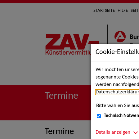
STARTSEITE
HILFE
SEI
Cookie-Einstel
Wir möchten unsere 
Suche 
sogenannte Cookies e
werden nachfolgend 
Datenschutzerkläru
Termine
Bitte wählen Sie aus
Technisch Notwen
Termine
Details anzeigen