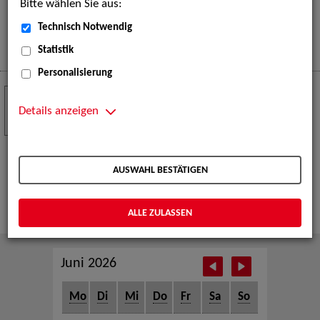
Bitte wählen Sie aus:
eine große Open-Air-Bühne voller Akrobatik, Tanz,
Musik und beeindruckender Live-Performances.
Technisch Notwendig
Mehr
Statistik
Personalisierung
Crew Call zur TeleVisionale – Film- und
24
Serienfestival Weimar
Details anzeigen
NOV
Die ZAV-Künstlervermittlung ist Gast auf der
TeleVisionale – Film- und Serienfestival in Weimar
AUSWAHL BESTÄTIGEN
und Eventpartnerin des Crew Call Weimar.
Mehr
ALLE ZULASSEN
Juni 2026
Mo
Di
Mi
Do
Fr
Sa
So