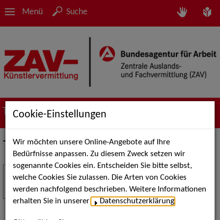
Menü
Suche
Termine
Cookie-Einstellungen
Wir möchten unsere Online-Angebote auf Ihre
Termine
Bedürfnisse anpassen. Zu diesem Zweck setzen wir
sogenannte Cookies ein. Entscheiden Sie bitte selbst,
Stuttgart Street Art
18
welche Cookies Sie zulassen. Die Arten von Cookies
JUL
werden nachfolgend beschrieben. Weitere Informationen
Kunst, Live-Acts und Aktionen für Kinder und
erhalten Sie in unserer
Datenschutzerklärung
.
Familien. Die Stuttgart Street Art verwandelt den
Schlossplatz am 18. Juli 2026 von12 bis 18 Uhr in