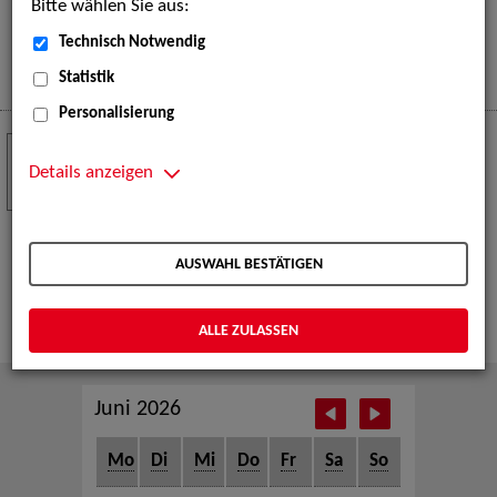
Bitte wählen Sie aus:
eine große Open-Air-Bühne voller Akrobatik, Tanz,
Musik und beeindruckender Live-Performances.
Technisch Notwendig
Mehr
Statistik
Personalisierung
Crew Call zur TeleVisionale – Film- und
24
Serienfestival Weimar
Details anzeigen
NOV
Die ZAV-Künstlervermittlung ist Gast auf der
TeleVisionale – Film- und Serienfestival in Weimar
AUSWAHL BESTÄTIGEN
und Eventpartnerin des Crew Call Weimar.
Mehr
ALLE ZULASSEN
Juni 2026
Mo
Di
Mi
Do
Fr
Sa
So