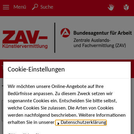
Menü
Suche
Termine
Cookie-Einstellungen
Wir möchten unsere Online-Angebote auf Ihre
Termine
Bedürfnisse anpassen. Zu diesem Zweck setzen wir
sogenannte Cookies ein. Entscheiden Sie bitte selbst,
Stuttgart Street Art
18
welche Cookies Sie zulassen. Die Arten von Cookies
JUL
werden nachfolgend beschrieben. Weitere Informationen
Kunst, Live-Acts und Aktionen für Kinder und
erhalten Sie in unserer
Datenschutzerklärung
.
Familien. Die Stuttgart Street Art verwandelt den
Schlossplatz am 18. Juli 2026 von12 bis 18 Uhr in