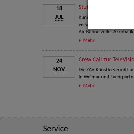
Stuttgart Street Art
18
JUL
Kunst, Live-Acts und Aktion
verwandelt den Schlosspla
Air-Bühne voller Akrobati
Mehr
Crew Call zur TeleVisi
24
NOV
Die ZAV-Künstlervermittlung
in Weimar und Eventpartne
Mehr
Service