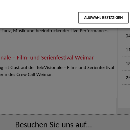
M
en für Kinder und Familien. Die Stuttgart Street Art
AUSWAHL BESTÄTIGEN
tz am 18. Juli 2026 von12 bis 18 Uhr in eine große Open-
k, Tanz, Musik und beeindruckender Live-Performances.
0
1
onale – Film- und Serienfestival Weimar
1
 ist Gast auf der TeleVisionale – Film- und Serienfestival
rin des Crew Call Weimar.
2
Besuchen Sie uns auf...