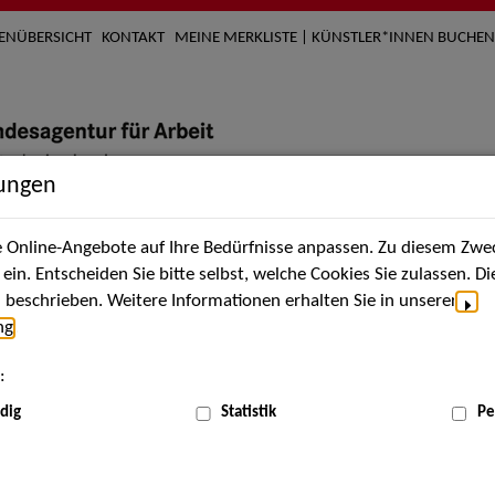
TENÜBERSICHT
KONTAKT
MEINE MERKLISTE | KÜNSTLER*INNEN BUCHEN
lungen
Online-Angebote auf Ihre Bedürfnisse anpassen. Zu diesem Zwec
nach Künstler*innen
Über uns
Aktuelles
Termi
in. Entscheiden Sie bitte selbst, welche Cookies Sie zulassen. D
beschrieben. Weitere Informationen erhalten Sie in unserer
ng
.
:
dig
Statistik
Pe
Mai