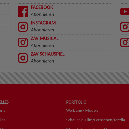
FACEBOOK
Abonnieren
INSTAGRAM
Abonnieren
ZAV MUSICAL
Abonnieren
ZAV SCHAUSPIEL
Abonnieren
LLES
PORTFOLIO
uns
Werbung - Models
les
Schauspiel Film/Fernsehen/Media