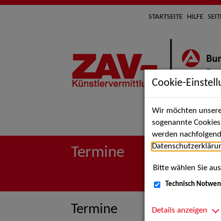
STARTSEITE
HILFE
SEI
Cookie-Einstel
Wir möchten unsere 
Suche 
sogenannte Cookies e
werden nachfolgend 
Datenschutzerkläru
Termine
Bitte wählen Sie aus
Technisch Notwen
Termine
Details anzeigen