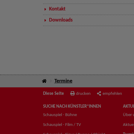
Kontakt
Downloads
Termine
Diese Seite
drucken
empfehlen
SUCHE NACH KÜNSTLER*INNEN
AKTUE
Schauspiel - Bühne
Über 
Schauspiel - Film / TV
Aktuel