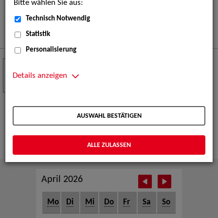
Bitte wählen Sie aus:
eine große Open-Air-Bühne voller Akrobatik, Tanz,
Musik und beeindruckender Live-Performances.
Technisch Notwendig
Mehr
Statistik
Personalisierung
Crew Call zur TeleVisionale – Film- und
24
Serienfestival Weimar
Details anzeigen
NOV
Die ZAV-Künstlervermittlung ist Gast auf der
TeleVisionale – Film- und Serienfestival in Weimar
AUSWAHL BESTÄTIGEN
und Eventpartnerin des Crew Call Weimar.
Mehr
ALLE ZULASSEN
April 2026
Mo
Di
Mi
Do
Fr
Sa
So