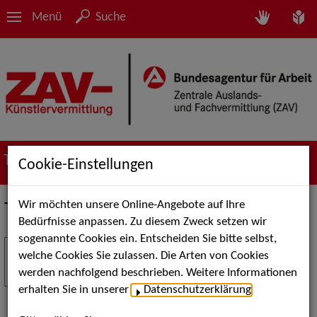
Menü
Suche
Termine
Cookie-Einstellungen
Wir möchten unsere Online-Angebote auf Ihre
Termine
Bedürfnisse anpassen. Zu diesem Zweck setzen wir
sogenannte Cookies ein. Entscheiden Sie bitte selbst,
Stuttgart Street Art
18
welche Cookies Sie zulassen. Die Arten von Cookies
JUL
werden nachfolgend beschrieben. Weitere Informationen
Kunst, Live-Acts und Aktionen für Kinder und
erhalten Sie in unserer
Datenschutzerklärung
.
Familien. Die Stuttgart Street Art verwandelt den
Schlossplatz am 18. Juli 2026 von12 bis 18 Uhr in