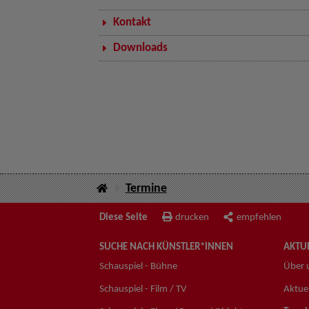
Kontakt
Downloads
Termine
Diese Seite
drucken
empfehlen
SUCHE NACH KÜNSTLER*INNEN
AKTUE
Schauspiel - Bühne
Über 
Schauspiel - Film / TV
Aktuel