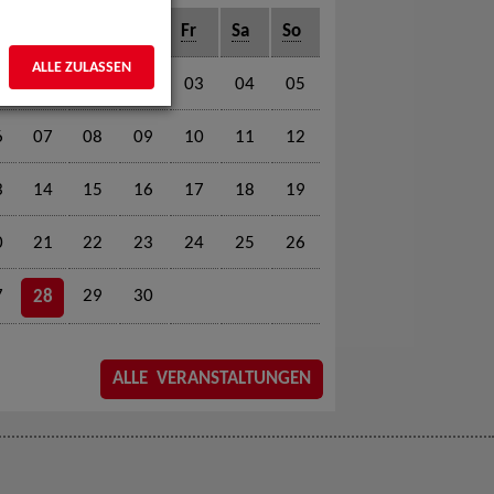
o
Di
Mi
Do
Fr
Sa
So
ALLE ZULASSEN
01
02
03
04
05
6
07
08
09
10
11
12
3
14
15
16
17
18
19
0
21
22
23
24
25
26
7
29
30
28
ALLE VERANSTALTUNGEN