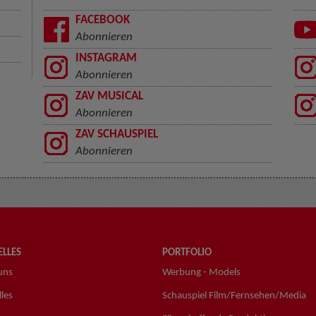
FACEBOOK
Abonnieren
INSTAGRAM
Abonnieren
ZAV MUSICAL
Abonnieren
ZAV SCHAUSPIEL
Abonnieren
LLES
PORTFOLIO
uns
Werbung - Models
les
Schauspiel Film/Fernsehen/Media