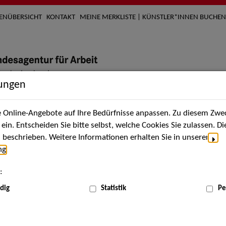
TENÜBERSICHT
KONTAKT
MEINE MERKLISTE | KÜNSTLER*INNEN BUCHEN
lungen
Online-Angebote auf Ihre Bedürfnisse anpassen. Zu diesem Zwec
nach Künstler*innen
Über uns
Aktuelles
Termi
in. Entscheiden Sie bitte selbst, welche Cookies Sie zulassen. D
beschrieben. Weitere Informationen erhalten Sie in unserer
ng
.
:
dig
Statistik
Pe
Apr