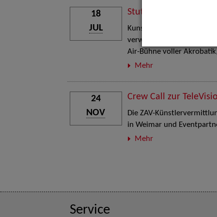
Stuttgart Street Art
18
JUL
Kunst, Live-Acts und Aktion
verwandelt den Schlosspla
Air-Bühne voller Akrobati
Mehr
Crew Call zur TeleVisi
24
NOV
Die ZAV-Künstlervermittlung
in Weimar und Eventpartne
Mehr
Service