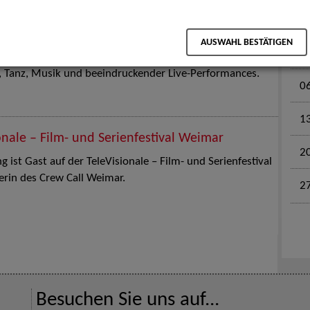
M
en für Kinder und Familien. Die Stuttgart Street Art
AUSWAHL BESTÄTIGEN
tz am 18. Juli 2026 von12 bis 18 Uhr in eine große Open-
k, Tanz, Musik und beeindruckender Live-Performances.
0
1
onale – Film- und Serienfestival Weimar
2
 ist Gast auf der TeleVisionale – Film- und Serienfestival
rin des Crew Call Weimar.
2
Besuchen Sie uns auf...