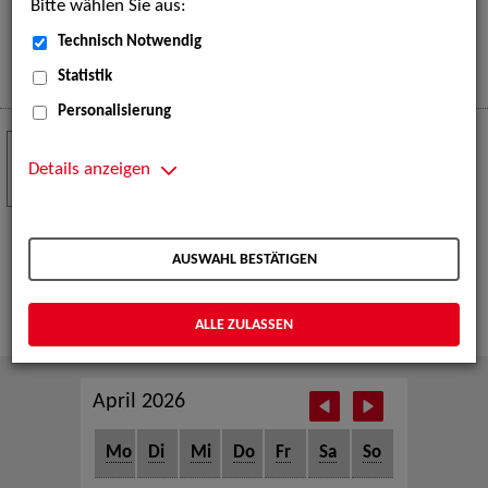
Bitte wählen Sie aus:
eine große Open-Air-Bühne voller Akrobatik, Tanz,
Musik und beeindruckender Live-Performances.
Technisch Notwendig
Mehr
Statistik
Personalisierung
Crew Call zur TeleVisionale – Film- und
24
Serienfestival Weimar
Details anzeigen
NOV
Die ZAV-Künstlervermittlung ist Gast auf der
TeleVisionale – Film- und Serienfestival in Weimar
AUSWAHL BESTÄTIGEN
und Eventpartnerin des Crew Call Weimar.
Mehr
ALLE ZULASSEN
April 2026
Mo
Di
Mi
Do
Fr
Sa
So