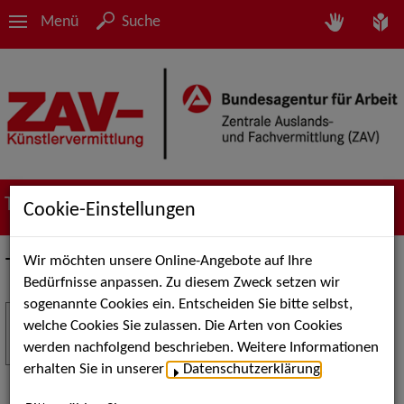
Menü
Suche
Termine
Cookie-Einstellungen
Wir möchten unsere Online-Angebote auf Ihre
Termine
Bedürfnisse anpassen. Zu diesem Zweck setzen wir
sogenannte Cookies ein. Entscheiden Sie bitte selbst,
Stuttgart Street Art
18
welche Cookies Sie zulassen. Die Arten von Cookies
JUL
werden nachfolgend beschrieben. Weitere Informationen
Kunst, Live-Acts und Aktionen für Kinder und
erhalten Sie in unserer
Datenschutzerklärung
.
Familien. Die Stuttgart Street Art verwandelt den
Schlossplatz am 18. Juli 2026 von12 bis 18 Uhr in