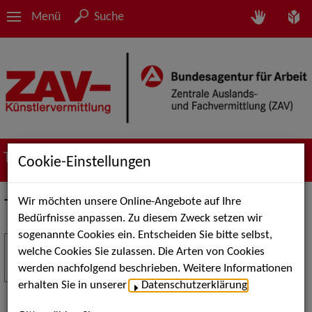
Menü
Suche
Termine
Cookie-Einstellungen
Wir möchten unsere Online-Angebote auf Ihre
Termine
Bedürfnisse anpassen. Zu diesem Zweck setzen wir
sogenannte Cookies ein. Entscheiden Sie bitte selbst,
Stuttgart Street Art
18
welche Cookies Sie zulassen. Die Arten von Cookies
JUL
werden nachfolgend beschrieben. Weitere Informationen
Kunst, Live-Acts und Aktionen für Kinder und
erhalten Sie in unserer
Datenschutzerklärung
.
Familien. Die Stuttgart Street Art verwandelt den
Schlossplatz am 18. Juli 2026 von12 bis 18 Uhr in