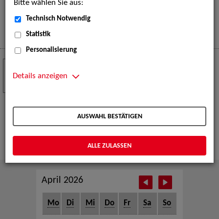
Bitte wählen Sie aus:
eine große Open-Air-Bühne voller Akrobatik, Tanz,
Musik und beeindruckender Live-Performances.
Technisch Notwendig
Mehr
Statistik
Personalisierung
Crew Call zur TeleVisionale – Film- und
24
Serienfestival Weimar
Details anzeigen
NOV
Die ZAV-Künstlervermittlung ist Gast auf der
TeleVisionale – Film- und Serienfestival in Weimar
AUSWAHL BESTÄTIGEN
und Eventpartnerin des Crew Call Weimar.
Mehr
ALLE ZULASSEN
April 2026
Mo
Di
Mi
Do
Fr
Sa
So