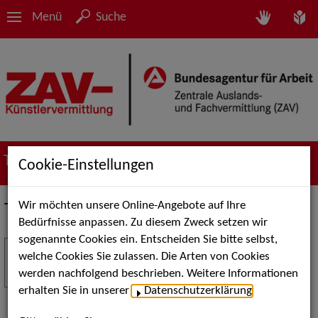
Menü
Suche
Termine
Cookie-Einstellungen
Wir möchten unsere Online-Angebote auf Ihre
Termine
Bedürfnisse anpassen. Zu diesem Zweck setzen wir
sogenannte Cookies ein. Entscheiden Sie bitte selbst,
Stuttgart Street Art
18
welche Cookies Sie zulassen. Die Arten von Cookies
JUL
werden nachfolgend beschrieben. Weitere Informationen
Kunst, Live-Acts und Aktionen für Kinder und
erhalten Sie in unserer
Datenschutzerklärung
.
Familien. Die Stuttgart Street Art verwandelt den
Schlossplatz am 18. Juli 2026 von12 bis 18 Uhr in