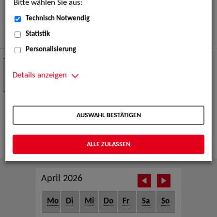
Bitte wählen Sie aus:
eine große Open-Air-Bühne voller Akrobatik, Tanz,
Musik und beeindruckender Live-Performances.
Technisch Notwendig
Mehr
Statistik
Personalisierung
Crew Call zur TeleVisionale – Film- und
24
Serienfestival Weimar
Details anzeigen
NOV
Die ZAV-Künstlervermittlung ist Gast auf der
TeleVisionale – Film- und Serienfestival in Weimar
AUSWAHL BESTÄTIGEN
und Eventpartnerin des Crew Call Weimar.
Mehr
ALLE ZULASSEN
April 2026
Mo
Di
Mi
Do
Fr
Sa
So