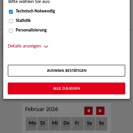
Bitte wählen Sie aus:
eine große Open-Air-Bühne voller Akrobatik, Tanz,
Musik und beeindruckender Live-Performances.
Technisch Notwendig
Mehr
Statistik
Personalisierung
Crew Call zur TeleVisionale – Film- und
24
Serienfestival Weimar
Details anzeigen
NOV
Die ZAV-Künstlervermittlung ist Gast auf der
TeleVisionale – Film- und Serienfestival in Weimar
AUSWAHL BESTÄTIGEN
und Eventpartnerin des Crew Call Weimar.
Mehr
ALLE ZULASSEN
Februar 2026
Mo
Di
Mi
Do
Fr
Sa
So