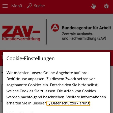
Menü
Suche
Termine
Cookie-Einstellungen
Wir möchten unsere Online-Angebote auf Ihre
Termine
Bedürfnisse anpassen. Zu diesem Zweck setzen wir
sogenannte Cookies ein. Entscheiden Sie bitte selbst,
Stuttgart Street Art
18
welche Cookies Sie zulassen. Die Arten von Cookies
JUL
werden nachfolgend beschrieben. Weitere Informationen
Kunst, Live-Acts und Aktionen für Kinder und
erhalten Sie in unserer
Datenschutzerklärung
.
Familien. Die Stuttgart Street Art verwandelt den
Schlossplatz am 18. Juli 2026 von12 bis 18 Uhr in