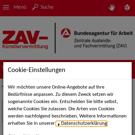
Menü
Suche
Termine
Cookie-Einstellungen
Wir möchten unsere Online-Angebote auf Ihre
Termine
Bedürfnisse anpassen. Zu diesem Zweck setzen wir
sogenannte Cookies ein. Entscheiden Sie bitte selbst,
Stuttgart Street Art
18
welche Cookies Sie zulassen. Die Arten von Cookies
JUL
werden nachfolgend beschrieben. Weitere Informationen
Kunst, Live-Acts und Aktionen für Kinder und
erhalten Sie in unserer
Datenschutzerklärung
.
Familien. Die Stuttgart Street Art verwandelt den
Schlossplatz am 18. Juli 2026 von12 bis 18 Uhr in