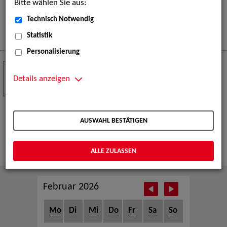
Bitte wählen Sie aus:
eine große Open-Air-Bühne voller Akrobatik, Tanz,
Musik und beeindruckender Live-Performances.
Technisch Notwendig
Mehr
Statistik
Personalisierung
Crew Call zur TeleVisionale – Film- und
24
Serienfestival Weimar
Details anzeigen
NOV
Die ZAV-Künstlervermittlung ist Gast auf der
TeleVisionale – Film- und Serienfestival in Weimar
AUSWAHL BESTÄTIGEN
und Eventpartnerin des Crew Call Weimar.
Mehr
ALLE ZULASSEN
Februar 2026
Mo
Di
Mi
Do
Fr
Sa
So