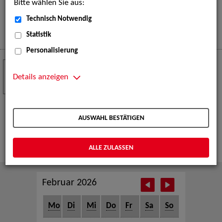
Bitte wählen Sie aus:
eine große Open-Air-Bühne voller Akrobatik, Tanz,
Musik und beeindruckender Live-Performances.
Technisch Notwendig
Mehr
Statistik
Personalisierung
Crew Call zur TeleVisionale – Film- und
24
Serienfestival Weimar
Details anzeigen
NOV
Die ZAV-Künstlervermittlung ist Gast auf der
TeleVisionale – Film- und Serienfestival in Weimar
AUSWAHL BESTÄTIGEN
und Eventpartnerin des Crew Call Weimar.
Mehr
ALLE ZULASSEN
Februar 2026
Mo
Di
Mi
Do
Fr
Sa
So