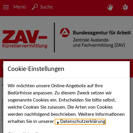
Menü
Suche
Termine
Cookie-Einstellungen
Wir möchten unsere Online-Angebote auf Ihre
Termine
Bedürfnisse anpassen. Zu diesem Zweck setzen wir
sogenannte Cookies ein. Entscheiden Sie bitte selbst,
Stuttgart Street Art
18
welche Cookies Sie zulassen. Die Arten von Cookies
JUL
werden nachfolgend beschrieben. Weitere Informationen
Kunst, Live-Acts und Aktionen für Kinder und
erhalten Sie in unserer
Datenschutzerklärung
.
Familien. Die Stuttgart Street Art verwandelt den
Schlossplatz am 18. Juli 2026 von12 bis 18 Uhr in