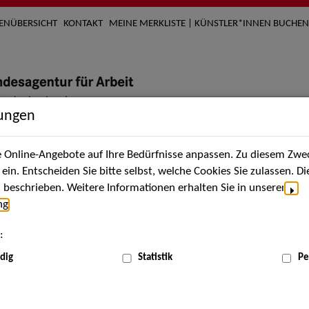
TENÜBERSICHT
KONTAKT
MEINE MERKLISTE | KÜNSTLER*INNEN BUCHEN
lungen
Online-Angebote auf Ihre Bedürfnisse anpassen. Zu diesem Zwec
nach Künstler*innen
Über uns
Aktuelles
Termi
in. Entscheiden Sie bitte selbst, welche Cookies Sie zulassen. D
beschrieben. Weitere Informationen erhalten Sie in unserer
ng
.
:
dig
Statistik
Pe
No