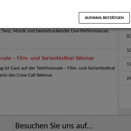
M
en für Kinder und Familien. Die Stuttgart Street Art
AUSWAHL BESTÄTIGEN
tz am 18. Juli 2026 von12 bis 18 Uhr in eine große Open-
k, Tanz, Musik und beeindruckender Live-Performances.
0
1
onale – Film- und Serienfestival Weimar
1
 ist Gast auf der TeleVisionale – Film- und Serienfestival
rin des Crew Call Weimar.
2
Besuchen Sie uns auf...