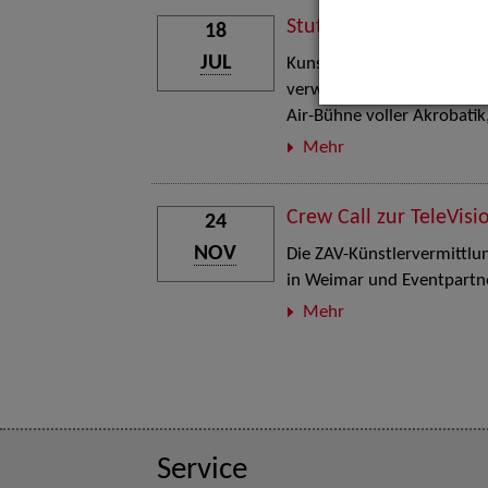
Stuttgart Street Art
18
JUL
Kunst, Live-Acts und Aktion
verwandelt den Schlosspla
Air-Bühne voller Akrobati
Mehr
Crew Call zur TeleVisi
24
NOV
Die ZAV-Künstlervermittlung
in Weimar und Eventpartne
Mehr
Service