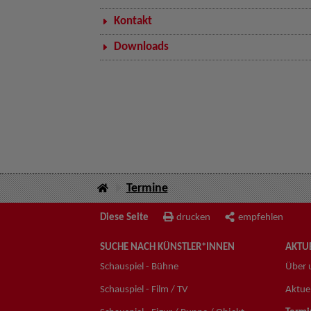
Kontakt
Downloads
Termine
Diese Seite
drucken
empfehlen
SUCHE NACH KÜNSTLER*INNEN
AKTUE
Schauspiel - Bühne
Über 
Schauspiel - Film / TV
Aktuel