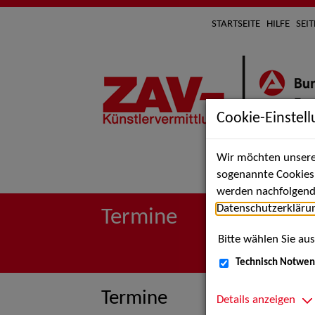
STARTSEITE
HILFE
SEI
Cookie-Einstel
Wir möchten unsere 
Suche 
sogenannte Cookies e
werden nachfolgend 
Datenschutzerkläru
Termine
Bitte wählen Sie aus
Technisch Notwen
Termine
Details anzeigen