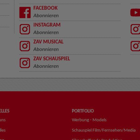
FACEBOOK
Abonnieren
INSTAGRAM
Abonnieren
ZAV MUSICAL
Abonnieren
ZAV SCHAUSPIEL
Abonnieren
LLES
PORTFOLIO
uns
Werbung - Models
les
Schauspiel Film/Fernsehen/Media