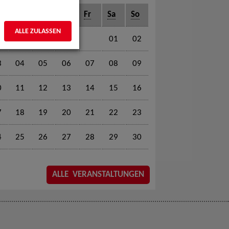
o
Di
Mi
Do
Fr
Sa
So
ALLE ZULASSEN
01
02
3
04
05
06
07
08
09
0
11
12
13
14
15
16
7
18
19
20
21
22
23
4
25
26
27
28
29
30
ALLE VERANSTALTUNGEN