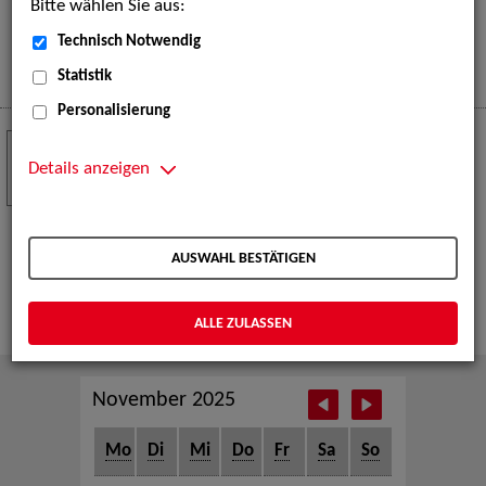
Bitte wählen Sie aus:
eine große Open-Air-Bühne voller Akrobatik, Tanz,
Musik und beeindruckender Live-Performances.
Technisch Notwendig
Mehr
Statistik
Personalisierung
Crew Call zur TeleVisionale – Film- und
24
Serienfestival Weimar
Details anzeigen
NOV
Die ZAV-Künstlervermittlung ist Gast auf der
TeleVisionale – Film- und Serienfestival in Weimar
AUSWAHL BESTÄTIGEN
und Eventpartnerin des Crew Call Weimar.
Mehr
ALLE ZULASSEN
November 2025
Mo
Di
Mi
Do
Fr
Sa
So