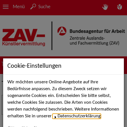
Menü
Suche
Termine
Cookie-Einstellungen
Wir möchten unsere Online-Angebote auf Ihre
Termine
Bedürfnisse anpassen. Zu diesem Zweck setzen wir
sogenannte Cookies ein. Entscheiden Sie bitte selbst,
Stuttgart Street Art
18
welche Cookies Sie zulassen. Die Arten von Cookies
JUL
werden nachfolgend beschrieben. Weitere Informationen
Kunst, Live-Acts und Aktionen für Kinder und
erhalten Sie in unserer
Datenschutzerklärung
.
Familien. Die Stuttgart Street Art verwandelt den
Schlossplatz am 18. Juli 2026 von12 bis 18 Uhr in