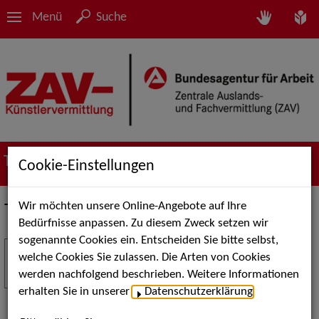
Menü
Suche
Termine
Cookie-Einstellungen
Wir möchten unsere Online-Angebote auf Ihre
Termine
Bedürfnisse anpassen. Zu diesem Zweck setzen wir
sogenannte Cookies ein. Entscheiden Sie bitte selbst,
Stuttgart Street Art
18
welche Cookies Sie zulassen. Die Arten von Cookies
JUL
werden nachfolgend beschrieben. Weitere Informationen
Kunst, Live-Acts und Aktionen für Kinder und
erhalten Sie in unserer
Datenschutzerklärung
.
Familien. Die Stuttgart Street Art verwandelt den
Schlossplatz am 18. Juli 2026 von12 bis 18 Uhr in