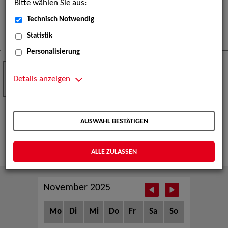
Bitte wählen Sie aus:
eine große Open-Air-Bühne voller Akrobatik, Tanz,
Musik und beeindruckender Live-Performances.
Technisch Notwendig
Mehr
Statistik
Personalisierung
Crew Call zur TeleVisionale – Film- und
24
Serienfestival Weimar
Details anzeigen
NOV
Die ZAV-Künstlervermittlung ist Gast auf der
TeleVisionale – Film- und Serienfestival in Weimar
AUSWAHL BESTÄTIGEN
und Eventpartnerin des Crew Call Weimar.
Mehr
ALLE ZULASSEN
November 2025
Mo
Di
Mi
Do
Fr
Sa
So