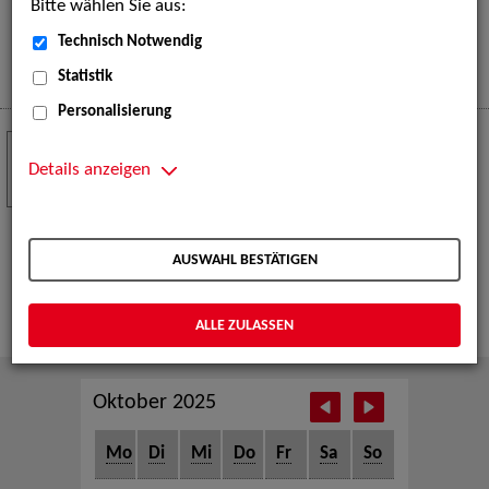
Bitte wählen Sie aus:
eine große Open-Air-Bühne voller Akrobatik, Tanz,
Musik und beeindruckender Live-Performances.
Technisch Notwendig
Mehr
Statistik
Personalisierung
Crew Call zur TeleVisionale – Film- und
24
Serienfestival Weimar
Details anzeigen
NOV
Die ZAV-Künstlervermittlung ist Gast auf der
TeleVisionale – Film- und Serienfestival in Weimar
AUSWAHL BESTÄTIGEN
und Eventpartnerin des Crew Call Weimar.
Mehr
ALLE ZULASSEN
Oktober 2025
Mo
Di
Mi
Do
Fr
Sa
So