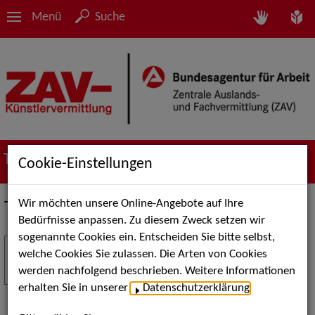
Menü
Suche
Termine
Cookie-Einstellungen
Wir möchten unsere Online-Angebote auf Ihre
Termine
Bedürfnisse anpassen. Zu diesem Zweck setzen wir
sogenannte Cookies ein. Entscheiden Sie bitte selbst,
Stuttgart Street Art
18
welche Cookies Sie zulassen. Die Arten von Cookies
JUL
werden nachfolgend beschrieben. Weitere Informationen
Kunst, Live-Acts und Aktionen für Kinder und
erhalten Sie in unserer
Datenschutzerklärung
.
Familien. Die Stuttgart Street Art verwandelt den
Schlossplatz am 18. Juli 2026 von12 bis 18 Uhr in