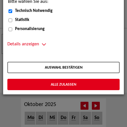
Bitte wählen Sie aus:
eine große Open-Air-Bühne voller Akrobatik, Tanz,
Musik und beeindruckender Live-Performances.
Technisch Notwendig
Mehr
Statistik
Personalisierung
Crew Call zur TeleVisionale – Film- und
24
Serienfestival Weimar
Details anzeigen
NOV
Die ZAV-Künstlervermittlung ist Gast auf der
TeleVisionale – Film- und Serienfestival in Weimar
AUSWAHL BESTÄTIGEN
und Eventpartnerin des Crew Call Weimar.
Mehr
ALLE ZULASSEN
Oktober 2025
Mo
Di
Mi
Do
Fr
Sa
So