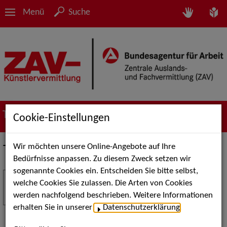
Menü
Suche
Termine
Cookie-Einstellungen
Wir möchten unsere Online-Angebote auf Ihre
Termine
Bedürfnisse anpassen. Zu diesem Zweck setzen wir
sogenannte Cookies ein. Entscheiden Sie bitte selbst,
Stuttgart Street Art
18
welche Cookies Sie zulassen. Die Arten von Cookies
JUL
werden nachfolgend beschrieben. Weitere Informationen
Kunst, Live-Acts und Aktionen für Kinder und
erhalten Sie in unserer
Datenschutzerklärung
.
Familien. Die Stuttgart Street Art verwandelt den
Schlossplatz am 18. Juli 2026 von12 bis 18 Uhr in