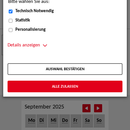
Bitte wählen Sie aus:
eine große Open-Air-Bühne voller Akrobatik, Tanz,
Musik und beeindruckender Live-Performances.
Technisch Notwendig
Mehr
Statistik
Personalisierung
Crew Call zur TeleVisionale – Film- und
24
Serienfestival Weimar
Details anzeigen
NOV
Die ZAV-Künstlervermittlung ist Gast auf der
TeleVisionale – Film- und Serienfestival in Weimar
AUSWAHL BESTÄTIGEN
und Eventpartnerin des Crew Call Weimar.
Mehr
ALLE ZULASSEN
September 2025
Mo
Di
Mi
Do
Fr
Sa
So