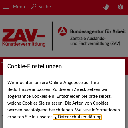
Menü
Suche
Termine
Cookie-Einstellungen
Wir möchten unsere Online-Angebote auf Ihre
Termine
Bedürfnisse anpassen. Zu diesem Zweck setzen wir
sogenannte Cookies ein. Entscheiden Sie bitte selbst,
Stuttgart Street Art
18
welche Cookies Sie zulassen. Die Arten von Cookies
JUL
werden nachfolgend beschrieben. Weitere Informationen
Kunst, Live-Acts und Aktionen für Kinder und
erhalten Sie in unserer
Datenschutzerklärung
.
Familien. Die Stuttgart Street Art verwandelt den
Schlossplatz am 18. Juli 2026 von12 bis 18 Uhr in