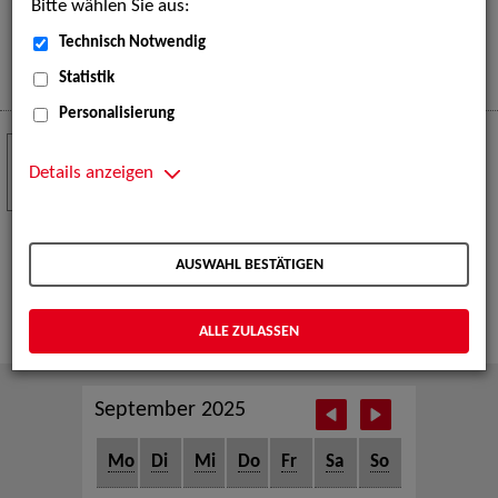
Bitte wählen Sie aus:
eine große Open-Air-Bühne voller Akrobatik, Tanz,
Musik und beeindruckender Live-Performances.
Technisch Notwendig
Mehr
Statistik
Personalisierung
Crew Call zur TeleVisionale – Film- und
24
Serienfestival Weimar
Details anzeigen
NOV
Die ZAV-Künstlervermittlung ist Gast auf der
TeleVisionale – Film- und Serienfestival in Weimar
AUSWAHL BESTÄTIGEN
und Eventpartnerin des Crew Call Weimar.
Mehr
ALLE ZULASSEN
September 2025
Mo
Di
Mi
Do
Fr
Sa
So