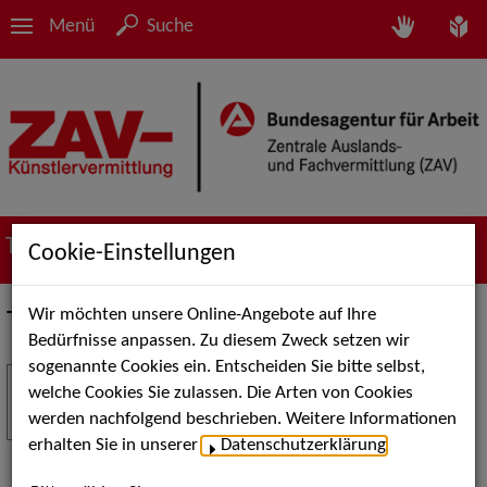
Menü
Suche
Termine
Cookie-Einstellungen
Wir möchten unsere Online-Angebote auf Ihre
Termine
Bedürfnisse anpassen. Zu diesem Zweck setzen wir
sogenannte Cookies ein. Entscheiden Sie bitte selbst,
Stuttgart Street Art
18
welche Cookies Sie zulassen. Die Arten von Cookies
JUL
werden nachfolgend beschrieben. Weitere Informationen
Kunst, Live-Acts und Aktionen für Kinder und
erhalten Sie in unserer
Datenschutzerklärung
.
Familien. Die Stuttgart Street Art verwandelt den
Schlossplatz am 18. Juli 2026 von12 bis 18 Uhr in