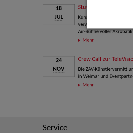
Stuttgart Street Art
18
JUL
Kunst, Live-Acts und Aktion
verwandelt den Schlosspla
Air-Bühne voller Akrobati
Mehr
Crew Call zur TeleVisi
24
NOV
Die ZAV-Künstlervermittlung
in Weimar und Eventpartne
Mehr
Service