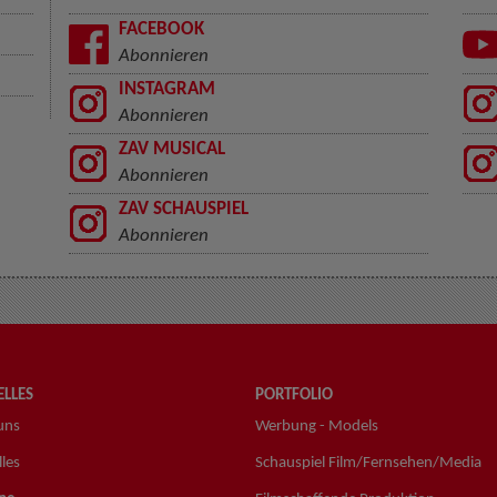
FACEBOOK
Abonnieren
INSTAGRAM
Abonnieren
ZAV MUSICAL
Abonnieren
ZAV SCHAUSPIEL
Abonnieren
LLES
PORTFOLIO
uns
Werbung - Models
les
Schauspiel Film/Fernsehen/Media