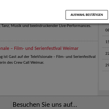
M
en für Kinder und Familien. Die Stuttgart Street Art
AUSWAHL BESTÄTIGEN
0
tz am 18. Juli 2026 von12 bis 18 Uhr in eine große Open-
k, Tanz, Musik und beeindruckender Live-Performances.
0
1
onale – Film- und Serienfestival Weimar
2
 ist Gast auf der TeleVisionale – Film- und Serienfestival
rin des Crew Call Weimar.
2
Besuchen Sie uns auf...