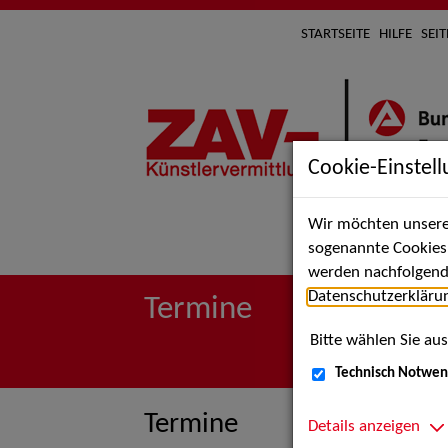
STARTSEITE
HILFE
SEI
Cookie-Einstel
Wir möchten unsere 
Suche 
sogenannte Cookies e
werden nachfolgend 
Datenschutzerkläru
Termine
Bitte wählen Sie aus
Technisch Notwen
Termine
Details anzeigen