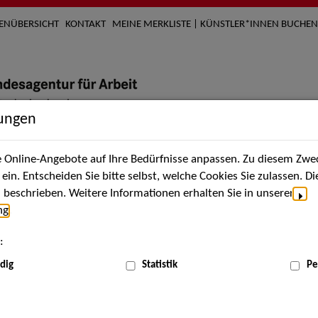
TENÜBERSICHT
KONTAKT
MEINE MERKLISTE | KÜNSTLER*INNEN BUCHEN
lungen
Online-Angebote auf Ihre Bedürfnisse anpassen. Zu diesem Zwec
nach Künstler*innen
Über uns
Aktuelles
Termi
in. Entscheiden Sie bitte selbst, welche Cookies Sie zulassen. D
beschrieben. Weitere Informationen erhalten Sie in unserer
ng
.
:
dig
Statistik
Pe
Sep