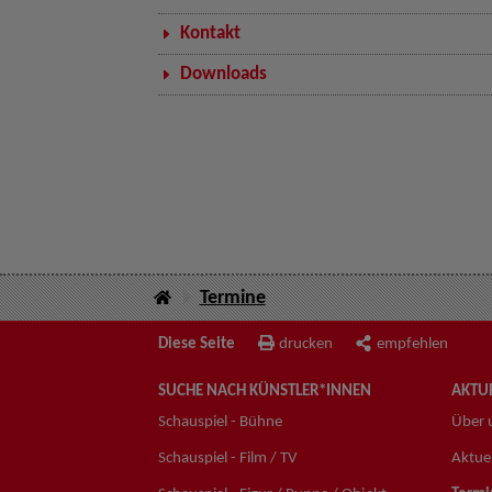
Kontakt
Downloads
Termine
Diese Seite
drucken
empfehlen
SUCHE NACH KÜNSTLER*INNEN
AKTUE
Schauspiel - Bühne
Über 
Schauspiel - Film / TV
Aktuel