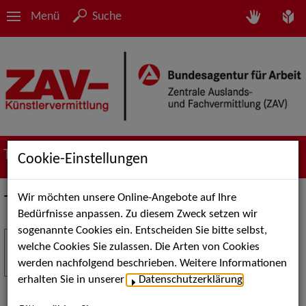
Menü
Suche
Termine
Cookie-Einstellungen
Wir möchten unsere Online-Angebote auf Ihre
Termine
Bedürfnisse anpassen. Zu diesem Zweck setzen wir
sogenannte Cookies ein. Entscheiden Sie bitte selbst,
Stuttgart Street Art
18
welche Cookies Sie zulassen. Die Arten von Cookies
JUL
werden nachfolgend beschrieben. Weitere Informationen
Kunst, Live-Acts und Aktionen für Kinder und
erhalten Sie in unserer
Datenschutzerklärung
.
Familien. Die Stuttgart Street Art verwandelt den
Schlossplatz am 18. Juli 2026 von12 bis 18 Uhr in