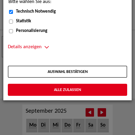
Bitte wählen Sie aus:
eine große Open-Air-Bühne voller Akrobatik, Tanz,
Musik und beeindruckender Live-Performances.
Technisch Notwendig
Mehr
Statistik
Personalisierung
Crew Call zur TeleVisionale – Film- und
24
Serienfestival Weimar
Details anzeigen
NOV
Die ZAV-Künstlervermittlung ist Gast auf der
TeleVisionale – Film- und Serienfestival in Weimar
AUSWAHL BESTÄTIGEN
und Eventpartnerin des Crew Call Weimar.
Mehr
ALLE ZULASSEN
September 2025
Mo
Di
Mi
Do
Fr
Sa
So