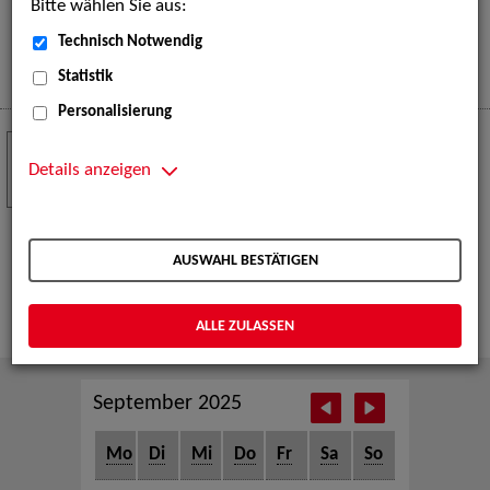
Bitte wählen Sie aus:
eine große Open-Air-Bühne voller Akrobatik, Tanz,
Musik und beeindruckender Live-Performances.
Technisch Notwendig
Mehr
Statistik
Personalisierung
Crew Call zur TeleVisionale – Film- und
24
Serienfestival Weimar
Details anzeigen
NOV
Die ZAV-Künstlervermittlung ist Gast auf der
TeleVisionale – Film- und Serienfestival in Weimar
AUSWAHL BESTÄTIGEN
und Eventpartnerin des Crew Call Weimar.
Mehr
ALLE ZULASSEN
September 2025
Mo
Di
Mi
Do
Fr
Sa
So