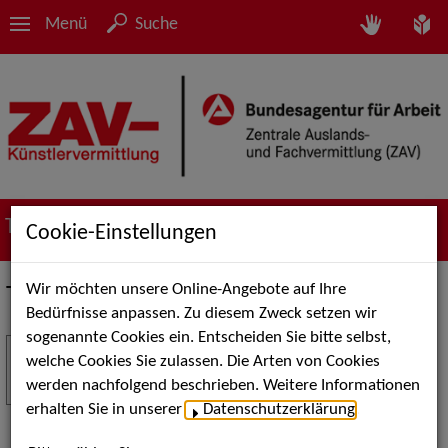
Menü
Suche
Termine
Cookie-Einstellungen
Wir möchten unsere Online-Angebote auf Ihre
Termine
Bedürfnisse anpassen. Zu diesem Zweck setzen wir
sogenannte Cookies ein. Entscheiden Sie bitte selbst,
Stuttgart Street Art
18
welche Cookies Sie zulassen. Die Arten von Cookies
JUL
werden nachfolgend beschrieben. Weitere Informationen
Kunst, Live-Acts und Aktionen für Kinder und
erhalten Sie in unserer
Datenschutzerklärung
.
Familien. Die Stuttgart Street Art verwandelt den
Schlossplatz am 18. Juli 2026 von12 bis 18 Uhr in