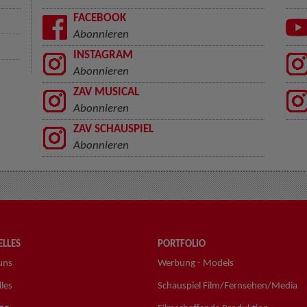
FACEBOOK
Abonnieren
INSTAGRAM
Abonnieren
ZAV MUSICAL
Abonnieren
ZAV SCHAUSPIEL
Abonnieren
LLES
PORTFOLIO
uns
Werbung - Models
les
Schauspiel Film/Fernsehen/Media