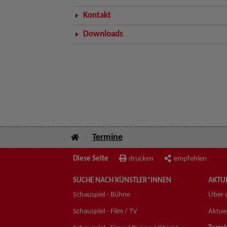
Kontakt
Downloads
Termine
Diese Seite
drucken
empfehlen
SUCHE NACH KÜNSTLER*INNEN
AKTUE
Schauspiel - Bühne
Über 
Schauspiel - Film / TV
Aktuel