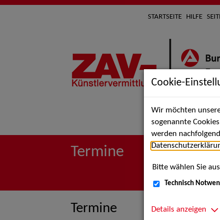
STARTSEITE
HILFE
SEI
Cookie-Einstel
Wir möchten unsere 
Suche 
sogenannte Cookies e
werden nachfolgend 
Datenschutzerkläru
Termine
Bitte wählen Sie aus
Technisch Notwen
Termine
Details anzeigen