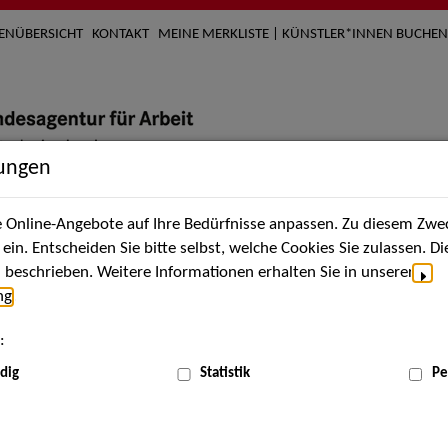
TENÜBERSICHT
KONTAKT
MEINE MERKLISTE | KÜNSTLER*INNEN BUCHEN
lungen
Online-Angebote auf Ihre Bedürfnisse anpassen. Zu diesem Zwec
nach Künstler*innen
Über uns
Aktuelles
Termi
in. Entscheiden Sie bitte selbst, welche Cookies Sie zulassen. D
beschrieben. Weitere Informationen erhalten Sie in unserer
ng
.
:
dig
Statistik
Pe
Sep