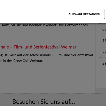
M
en für Kinder und Familien. Die Stuttgart Street Art
AUSWAHL BESTÄTIGEN
0
tz am 18. Juli 2026 von12 bis 18 Uhr in eine große Open-
k, Tanz, Musik und beeindruckender Live-Performances.
0
1
onale – Film- und Serienfestival Weimar
2
 ist Gast auf der TeleVisionale – Film- und Serienfestival
rin des Crew Call Weimar.
2
Besuchen Sie uns auf...