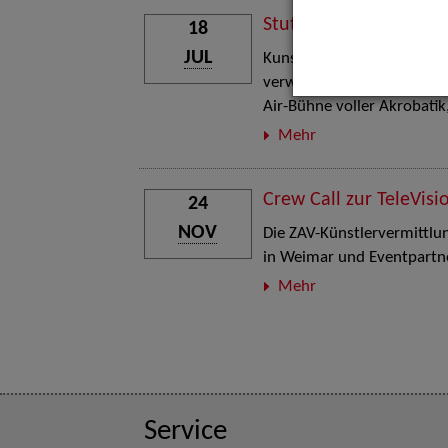
Stuttgart Street Art
18
JUL
Kunst, Live-Acts und Aktion
verwandelt den Schlosspla
Air-Bühne voller Akrobati
Mehr
Crew Call zur TeleVisi
24
NOV
Die ZAV-Künstlervermittlung
in Weimar und Eventpartne
Mehr
Service