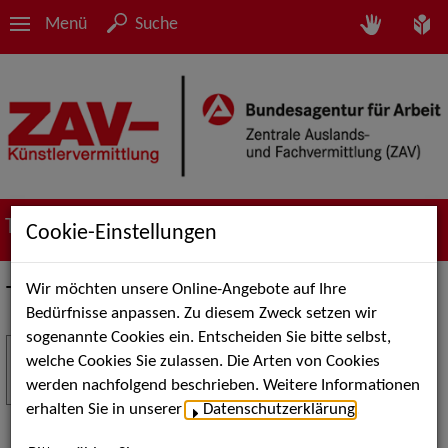
Menü
Suche
Termine
Cookie-Einstellungen
Wir möchten unsere Online-Angebote auf Ihre
Termine
Bedürfnisse anpassen. Zu diesem Zweck setzen wir
sogenannte Cookies ein. Entscheiden Sie bitte selbst,
Stuttgart Street Art
18
welche Cookies Sie zulassen. Die Arten von Cookies
JUL
werden nachfolgend beschrieben. Weitere Informationen
Kunst, Live-Acts und Aktionen für Kinder und
erhalten Sie in unserer
Datenschutzerklärung
.
Familien. Die Stuttgart Street Art verwandelt den
Schlossplatz am 18. Juli 2026 von12 bis 18 Uhr in