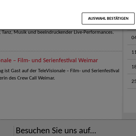
M
en für Kinder und Familien. Die Stuttgart Street Art
AUSWAHL BESTÄTIGEN
tz am 18. Juli 2026 von12 bis 18 Uhr in eine große Open-
k, Tanz, Musik und beeindruckender Live-Performances.
0
1
onale – Film- und Serienfestival Weimar
1
 ist Gast auf der TeleVisionale – Film- und Serienfestival
rin des Crew Call Weimar.
2
Besuchen Sie uns auf...