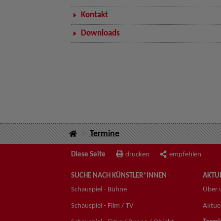
Kontakt
Downloads
Termine
Diese Seite
drucken
empfehlen
SUCHE NACH KÜNSTLER*INNEN
AKTUE
Schauspiel - Bühne
Über 
Schauspiel - Film / TV
Aktuel