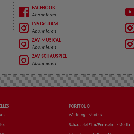
FACEBOOK
Abonnieren
INSTAGRAM
Abonnieren
ZAV MUSICAL
Abonnieren
ZAV SCHAUSPIEL
Abonnieren
LLES
PORTFOLIO
uns
Werbung - Models
les
Schauspiel Film/Fernsehen/Media