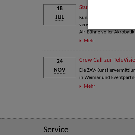
Stuttgart Street Art
18
JUL
Kunst, Live-Acts und Aktion
verwandelt den Schlosspla
Air-Bühne voller Akrobati
Mehr
Crew Call zur TeleVisi
24
NOV
Die ZAV-Künstlervermittlung
in Weimar und Eventpartne
Mehr
Service