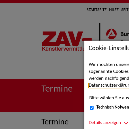
STARTSEITE
HILFE
SEI
Cookie-Einstel
Wir möchten unsere 
Suche 
sogenannte Cookies e
werden nachfolgend 
Datenschutzerkläru
Termine
Bitte wählen Sie aus
Technisch Notwen
Termine
Details anzeigen