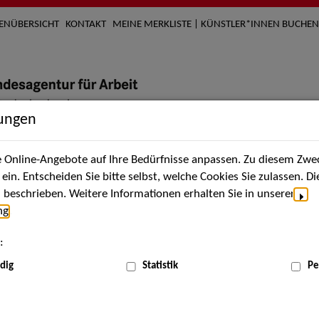
TENÜBERSICHT
KONTAKT
MEINE MERKLISTE | KÜNSTLER*INNEN BUCHEN
lungen
Online-Angebote auf Ihre Bedürfnisse anpassen. Zu diesem Zwec
nach Künstler*innen
Über uns
Aktuelles
Termi
in. Entscheiden Sie bitte selbst, welche Cookies Sie zulassen. D
beschrieben. Weitere Informationen erhalten Sie in unserer
ng
.
:
dig
Statistik
Pe
Aug