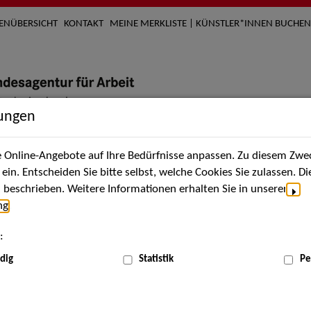
TENÜBERSICHT
KONTAKT
MEINE MERKLISTE | KÜNSTLER*INNEN BUCHEN
lungen
Online-Angebote auf Ihre Bedürfnisse anpassen. Zu diesem Zwec
nach Künstler*innen
Über uns
Aktuelles
Termi
in. Entscheiden Sie bitte selbst, welche Cookies Sie zulassen. D
beschrieben. Weitere Informationen erhalten Sie in unserer
ng
.
:
dig
Statistik
Pe
Aug