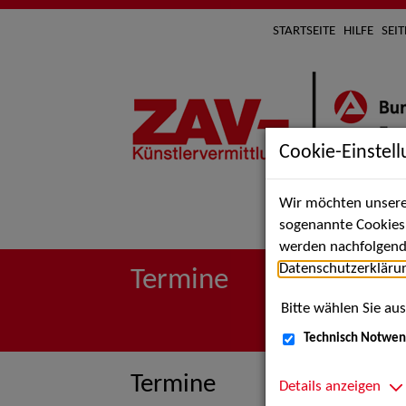
STARTSEITE
HILFE
SEI
Cookie-Einstel
Wir möchten unsere 
Suche 
sogenannte Cookies e
werden nachfolgend 
Datenschutzerkläru
Termine
Bitte wählen Sie aus
Technisch Notwen
Termine
Details anzeigen