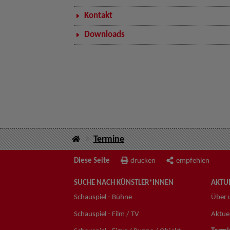
Kontakt
Downloads
Termine
Diese Seite
drucken
empfehlen
SUCHE NACH KÜNSTLER*INNEN
AKTUE
Schauspiel - Bühne
Über 
Schauspiel - Film / TV
Aktuel