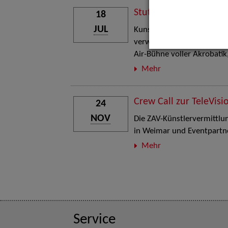
Stuttgart Street Art
18
JUL
Kunst, Live-Acts und Aktion
verwandelt den Schlosspla
Air-Bühne voller Akrobati
Mehr
Crew Call zur TeleVisi
24
NOV
Die ZAV-Künstlervermittlung
in Weimar und Eventpartne
Mehr
Service