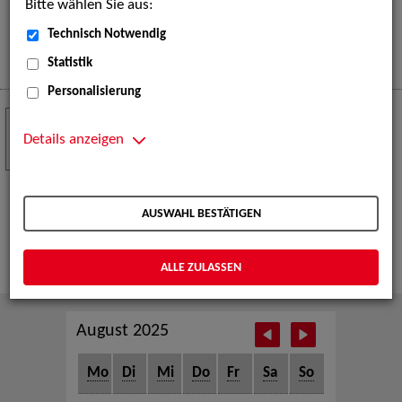
Bitte wählen Sie aus:
eine große Open-Air-Bühne voller Akrobatik, Tanz,
Musik und beeindruckender Live-Performances.
Technisch Notwendig
Mehr
Statistik
Personalisierung
Crew Call zur TeleVisionale – Film- und
24
Serienfestival Weimar
Details anzeigen
NOV
Die ZAV-Künstlervermittlung ist Gast auf der
TeleVisionale – Film- und Serienfestival in Weimar
AUSWAHL BESTÄTIGEN
und Eventpartnerin des Crew Call Weimar.
Mehr
ALLE ZULASSEN
August 2025
Mo
Di
Mi
Do
Fr
Sa
So