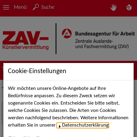
Menü
Suche
Termine
Cookie-Einstellungen
Wir möchten unsere Online-Angebote auf Ihre
Termine
Bedürfnisse anpassen. Zu diesem Zweck setzen wir
sogenannte Cookies ein. Entscheiden Sie bitte selbst,
Stuttgart Street Art
18
welche Cookies Sie zulassen. Die Arten von Cookies
JUL
werden nachfolgend beschrieben. Weitere Informationen
Kunst, Live-Acts und Aktionen für Kinder und
erhalten Sie in unserer
Datenschutzerklärung
.
Familien. Die Stuttgart Street Art verwandelt den
Schlossplatz am 18. Juli 2026 von12 bis 18 Uhr in