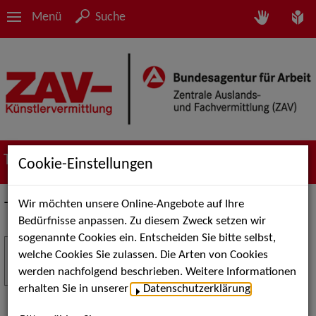
Menü
Suche
Termine
Cookie-Einstellungen
Wir möchten unsere Online-Angebote auf Ihre
Termine
Bedürfnisse anpassen. Zu diesem Zweck setzen wir
sogenannte Cookies ein. Entscheiden Sie bitte selbst,
Stuttgart Street Art
18
welche Cookies Sie zulassen. Die Arten von Cookies
JUL
werden nachfolgend beschrieben. Weitere Informationen
Kunst, Live-Acts und Aktionen für Kinder und
erhalten Sie in unserer
Datenschutzerklärung
.
Familien. Die Stuttgart Street Art verwandelt den
Schlossplatz am 18. Juli 2026 von12 bis 18 Uhr in