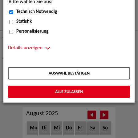
Bitte wählen Sie aus:
eine große Open-Air-Bühne voller Akrobatik, Tanz,
Musik und beeindruckender Live-Performances.
Technisch Notwendig
Mehr
Statistik
Personalisierung
Crew Call zur TeleVisionale – Film- und
24
Serienfestival Weimar
Details anzeigen
NOV
Die ZAV-Künstlervermittlung ist Gast auf der
TeleVisionale – Film- und Serienfestival in Weimar
AUSWAHL BESTÄTIGEN
und Eventpartnerin des Crew Call Weimar.
Mehr
ALLE ZULASSEN
August 2025
Mo
Di
Mi
Do
Fr
Sa
So