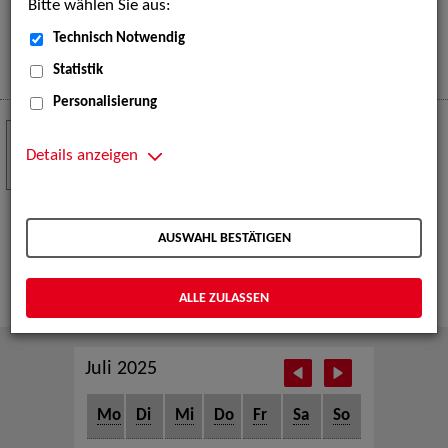
Bitte wählen Sie aus:
eine große Open-Air-Bühne voller Akrobatik, Tanz,
Musik und beeindruckender Live-Performances.
Technisch Notwendig
Mehr
Statistik
Personalisierung
Crew Call zur TeleVisionale – Film- und
24
Serienfestival Weimar
Details anzeigen
NOV
Die ZAV-Künstlervermittlung ist Gast auf der
TeleVisionale – Film- und Serienfestival in Weimar
AUSWAHL BESTÄTIGEN
und Eventpartnerin des Crew Call Weimar.
Mehr
ALLE ZULASSEN
Juli 2025
Mo
Di
Mi
Do
Fr
Sa
So