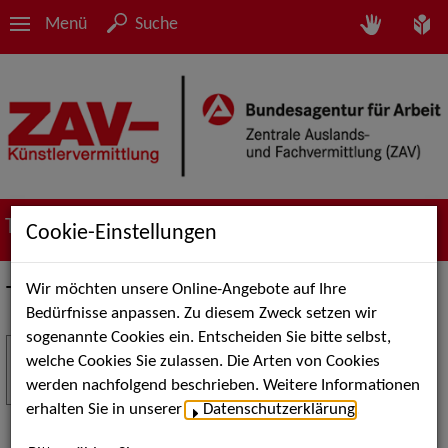
Menü
Suche
Termine
Cookie-Einstellungen
Wir möchten unsere Online-Angebote auf Ihre
Termine
Bedürfnisse anpassen. Zu diesem Zweck setzen wir
sogenannte Cookies ein. Entscheiden Sie bitte selbst,
Stuttgart Street Art
18
welche Cookies Sie zulassen. Die Arten von Cookies
JUL
werden nachfolgend beschrieben. Weitere Informationen
Kunst, Live-Acts und Aktionen für Kinder und
erhalten Sie in unserer
Datenschutzerklärung
.
Familien. Die Stuttgart Street Art verwandelt den
Schlossplatz am 18. Juli 2026 von12 bis 18 Uhr in