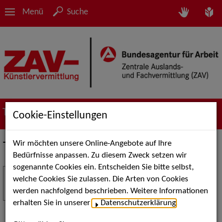
Menü
Suche
Termine
Cookie-Einstellungen
Wir möchten unsere Online-Angebote auf Ihre
Termine
Bedürfnisse anpassen. Zu diesem Zweck setzen wir
sogenannte Cookies ein. Entscheiden Sie bitte selbst,
Stuttgart Street Art
18
welche Cookies Sie zulassen. Die Arten von Cookies
JUL
werden nachfolgend beschrieben. Weitere Informationen
Kunst, Live-Acts und Aktionen für Kinder und
erhalten Sie in unserer
Datenschutzerklärung
.
Familien. Die Stuttgart Street Art verwandelt den
Schlossplatz am 18. Juli 2026 von12 bis 18 Uhr in