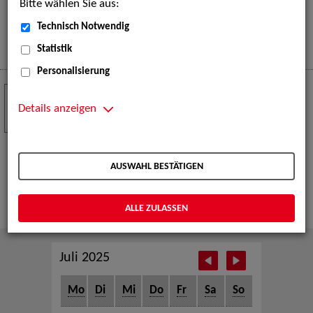
Bitte wählen Sie aus:
eine große Open-Air-Bühne voller Akrobatik, Tanz,
Musik und beeindruckender Live-Performances.
Technisch Notwendig
Mehr
Statistik
Personalisierung
Crew Call zur TeleVisionale – Film- und
24
Serienfestival Weimar
Details anzeigen
NOV
Die ZAV-Künstlervermittlung ist Gast auf der
TeleVisionale – Film- und Serienfestival in Weimar
AUSWAHL BESTÄTIGEN
und Eventpartnerin des Crew Call Weimar.
Mehr
ALLE ZULASSEN
Juli 2025
Mo
Di
Mi
Do
Fr
Sa
So