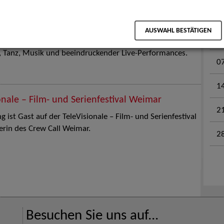
M
en für Kinder und Familien. Die Stuttgart Street Art
AUSWAHL BESTÄTIGEN
tz am 18. Juli 2026 von12 bis 18 Uhr in eine große Open-
k, Tanz, Musik und beeindruckender Live-Performances.
0
1
onale – Film- und Serienfestival Weimar
2
 ist Gast auf der TeleVisionale – Film- und Serienfestival
rin des Crew Call Weimar.
2
Besuchen Sie uns auf...