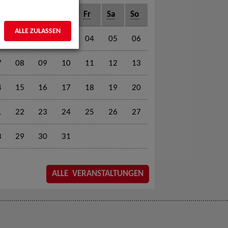
o
Di
Mi
Do
Fr
Sa
So
ALLE ZULASSEN
01
02
03
04
05
06
7
08
09
10
11
12
13
4
15
16
17
18
19
20
1
22
23
24
25
26
27
8
29
30
31
ALLE VERANSTALTUNGEN