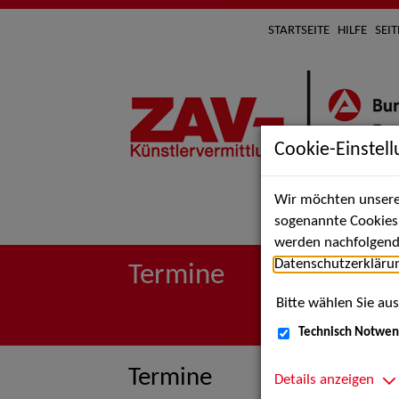
STARTSEITE
HILFE
SEI
Cookie-Einstel
Wir möchten unsere 
Suche 
sogenannte Cookies e
werden nachfolgend 
Datenschutzerkläru
Termine
Bitte wählen Sie aus
Technisch Notwen
Termine
Details anzeigen