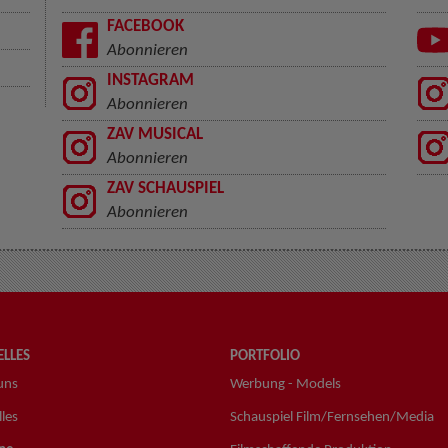
FACEBOOK
Abonnieren
INSTAGRAM
Abonnieren
ZAV MUSICAL
Abonnieren
ZAV SCHAUSPIEL
Abonnieren
LLES
PORTFOLIO
uns
Werbung - Models
les
Schauspiel Film/Fernsehen/Media