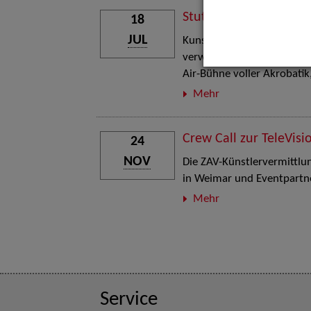
Stuttgart Street Art
18
JUL
Kunst, Live-Acts und Aktion
verwandelt den Schlosspla
Air-Bühne voller Akrobati
Mehr
Crew Call zur TeleVisi
24
NOV
Die ZAV-Künstlervermittlung
in Weimar und Eventpartne
Mehr
Service