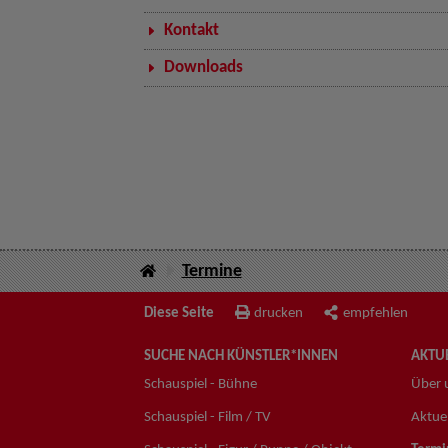
Kontakt
Downloads
Termine
Diese Seite
drucken
empfehlen
SUCHE NACH KÜNSTLER*INNEN
AKTUE
Schauspiel - Bühne
Über 
Schauspiel - Film / TV
Aktuel