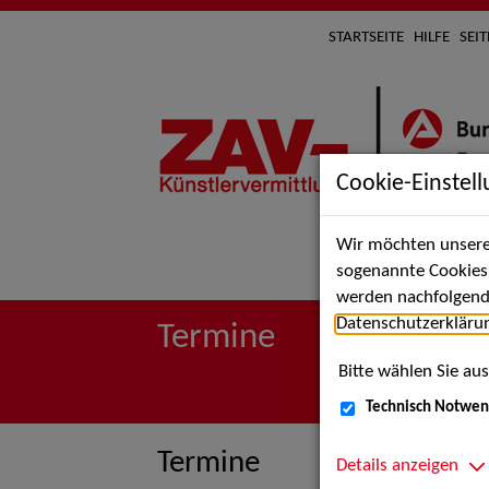
STARTSEITE
HILFE
SEI
Cookie-Einstel
Wir möchten unsere 
Suche 
sogenannte Cookies e
werden nachfolgend 
Datenschutzerkläru
Termine
Bitte wählen Sie aus
Technisch Notwen
Termine
Details anzeigen