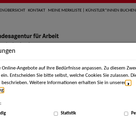
TENÜBERSICHT
KONTAKT
MEINE MERKLISTE | KÜNSTLER*INNEN BUCHEN
lungen
Online-Angebote auf Ihre Bedürfnisse anpassen. Zu diesem Zwec
nach Künstler*innen
Über uns
Aktuelles
Termi
in. Entscheiden Sie bitte selbst, welche Cookies Sie zulassen. D
beschrieben. Weitere Informationen erhalten Sie in unserer
ng
.
:
dig
Statistik
Pe
Jul