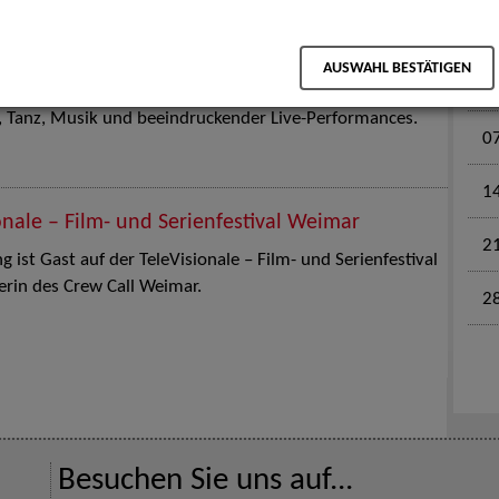
M
en für Kinder und Familien. Die Stuttgart Street Art
AUSWAHL BESTÄTIGEN
tz am 18. Juli 2026 von12 bis 18 Uhr in eine große Open-
k, Tanz, Musik und beeindruckender Live-Performances.
0
1
onale – Film- und Serienfestival Weimar
2
 ist Gast auf der TeleVisionale – Film- und Serienfestival
rin des Crew Call Weimar.
2
Besuchen Sie uns auf...