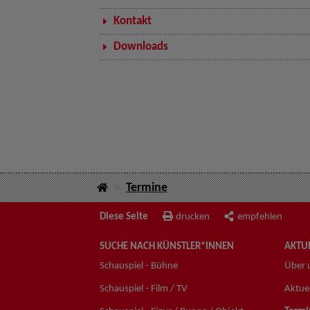
Kontakt
Downloads
Termine
Diese Seite
drucken
empfehlen
SUCHE NACH KÜNSTLER*INNEN
AKTUE
Schauspiel - Bühne
Über 
Schauspiel - Film / TV
Aktuel