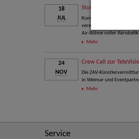
Stuttgart Street Art
18
JUL
Kunst, Live-Acts und Aktion
verwandelt den Schlosspla
Air-Bühne voller Akrobati
Mehr
Crew Call zur TeleVisi
24
NOV
Die ZAV-Künstlervermittlung
in Weimar und Eventpartne
Mehr
Service