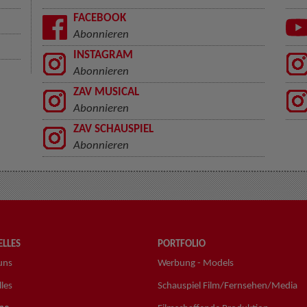
FACEBOOK
Abonnieren
INSTAGRAM
Abonnieren
ZAV MUSICAL
Abonnieren
ZAV SCHAUSPIEL
Abonnieren
LLES
PORTFOLIO
uns
Werbung - Models
les
Schauspiel Film/Fernsehen/Media