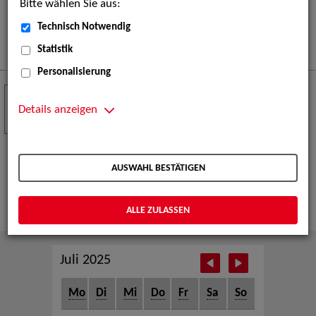
Bitte wählen Sie aus:
eine große Open-Air-Bühne voller Akrobatik, Tanz,
Musik und beeindruckender Live-Performances.
Technisch Notwendig
Mehr
Statistik
Personalisierung
Crew Call zur TeleVisionale – Film- und
24
Serienfestival Weimar
Details anzeigen
NOV
Die ZAV-Künstlervermittlung ist Gast auf der
TeleVisionale – Film- und Serienfestival in Weimar
AUSWAHL BESTÄTIGEN
und Eventpartnerin des Crew Call Weimar.
Mehr
ALLE ZULASSEN
Juli 2025
Mo
Di
Mi
Do
Fr
Sa
So