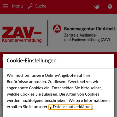
Menü
Suche
Termine
Cookie-Einstellungen
Wir möchten unsere Online-Angebote auf Ihre
Termine
Bedürfnisse anpassen. Zu diesem Zweck setzen wir
sogenannte Cookies ein. Entscheiden Sie bitte selbst,
Stuttgart Street Art
18
welche Cookies Sie zulassen. Die Arten von Cookies
JUL
werden nachfolgend beschrieben. Weitere Informationen
Kunst, Live-Acts und Aktionen für Kinder und
erhalten Sie in unserer
Datenschutzerklärung
.
Familien. Die Stuttgart Street Art verwandelt den
Schlossplatz am 18. Juli 2026 von12 bis 18 Uhr in