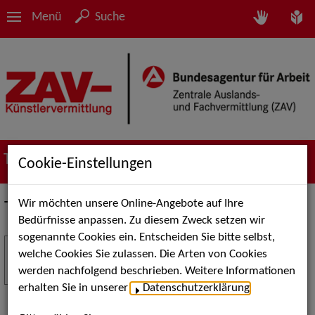
Menü
Suche
Termine
Cookie-Einstellungen
Wir möchten unsere Online-Angebote auf Ihre
Termine
Bedürfnisse anpassen. Zu diesem Zweck setzen wir
sogenannte Cookies ein. Entscheiden Sie bitte selbst,
Stuttgart Street Art
18
welche Cookies Sie zulassen. Die Arten von Cookies
JUL
werden nachfolgend beschrieben. Weitere Informationen
Kunst, Live-Acts und Aktionen für Kinder und
erhalten Sie in unserer
Datenschutzerklärung
.
Familien. Die Stuttgart Street Art verwandelt den
Schlossplatz am 18. Juli 2026 von12 bis 18 Uhr in