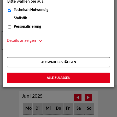
Bitte wählen Sie aus:
eine große Open-Air-Bühne voller Akrobatik, Tanz,
Musik und beeindruckender Live-Performances.
Technisch Notwendig
Mehr
Statistik
Personalisierung
Crew Call zur TeleVisionale – Film- und
24
Serienfestival Weimar
Details anzeigen
NOV
Die ZAV-Künstlervermittlung ist Gast auf der
TeleVisionale – Film- und Serienfestival in Weimar
AUSWAHL BESTÄTIGEN
und Eventpartnerin des Crew Call Weimar.
Mehr
ALLE ZULASSEN
Juni 2025
Mo
Di
Mi
Do
Fr
Sa
So