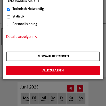
Bitte wählen Sie aus:
eine große Open-Air-Bühne voller Akrobatik, Tanz,
Musik und beeindruckender Live-Performances.
Technisch Notwendig
Mehr
Statistik
Personalisierung
Crew Call zur TeleVisionale – Film- und
24
Serienfestival Weimar
Details anzeigen
NOV
Die ZAV-Künstlervermittlung ist Gast auf der
TeleVisionale – Film- und Serienfestival in Weimar
AUSWAHL BESTÄTIGEN
und Eventpartnerin des Crew Call Weimar.
Mehr
ALLE ZULASSEN
Juni 2025
Mo
Di
Mi
Do
Fr
Sa
So