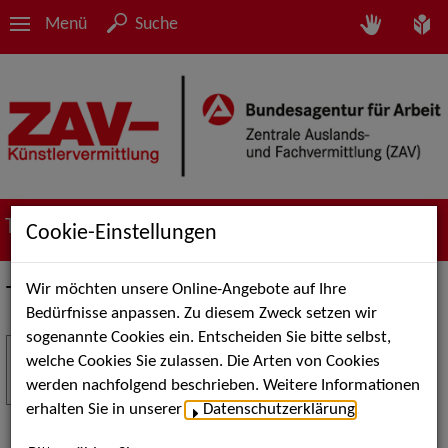
Menü
Suche
Termine
Cookie-Einstellungen
Wir möchten unsere Online-Angebote auf Ihre
Termine
Bedürfnisse anpassen. Zu diesem Zweck setzen wir
sogenannte Cookies ein. Entscheiden Sie bitte selbst,
Stuttgart Street Art
18
welche Cookies Sie zulassen. Die Arten von Cookies
JUL
werden nachfolgend beschrieben. Weitere Informationen
Kunst, Live-Acts und Aktionen für Kinder und
erhalten Sie in unserer
Datenschutzerklärung
.
Familien. Die Stuttgart Street Art verwandelt den
Schlossplatz am 18. Juli 2026 von12 bis 18 Uhr in