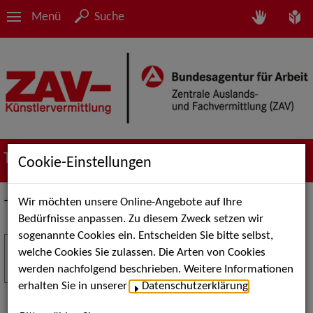
Menü
Suche
Termine
Cookie-Einstellungen
Wir möchten unsere Online-Angebote auf Ihre
Termine
Bedürfnisse anpassen. Zu diesem Zweck setzen wir
sogenannte Cookies ein. Entscheiden Sie bitte selbst,
Stuttgart Street Art
18
welche Cookies Sie zulassen. Die Arten von Cookies
JUL
werden nachfolgend beschrieben. Weitere Informationen
Kunst, Live-Acts und Aktionen für Kinder und
erhalten Sie in unserer
Datenschutzerklärung
.
Familien. Die Stuttgart Street Art verwandelt den
Schlossplatz am 18. Juli 2026 von12 bis 18 Uhr in