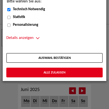
Bitte wählen Sie aus:
eine große Open-Air-Bühne voller Akrobatik, Tanz,
Musik und beeindruckender Live-Performances.
Technisch Notwendig
Mehr
Statistik
Personalisierung
Crew Call zur TeleVisionale – Film- und
24
Serienfestival Weimar
Details anzeigen
NOV
Die ZAV-Künstlervermittlung ist Gast auf der
TeleVisionale – Film- und Serienfestival in Weimar
AUSWAHL BESTÄTIGEN
und Eventpartnerin des Crew Call Weimar.
Mehr
ALLE ZULASSEN
Juni 2025
Mo
Di
Mi
Do
Fr
Sa
So