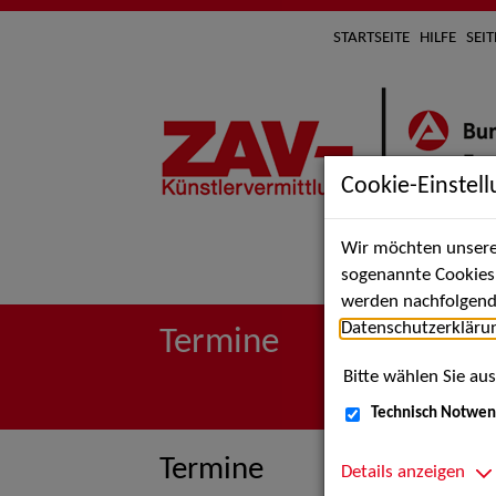
STARTSEITE
HILFE
SEI
Cookie-Einstel
Wir möchten unsere 
Suche 
sogenannte Cookies e
werden nachfolgend 
Datenschutzerkläru
Termine
Bitte wählen Sie aus
Technisch Notwen
Termine
Details anzeigen