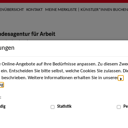
TENÜBERSICHT
KONTAKT
MEINE MERKLISTE | KÜNSTLER*INNEN BUCHEN
lungen
Online-Angebote auf Ihre Bedürfnisse anpassen. Zu diesem Zwec
nach Künstler*innen
Über uns
Aktuelles
Termi
in. Entscheiden Sie bitte selbst, welche Cookies Sie zulassen. D
beschrieben. Weitere Informationen erhalten Sie in unserer
ng
.
:
dig
Statistik
Pe
Jun