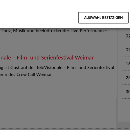
M
en für Kinder und Familien. Die Stuttgart Street Art
AUSWAHL BESTÄTIGEN
tz am 18. Juli 2026 von12 bis 18 Uhr in eine große Open-
k, Tanz, Musik und beeindruckender Live-Performances.
0
0
onale – Film- und Serienfestival Weimar
1
 ist Gast auf der TeleVisionale – Film- und Serienfestival
rin des Crew Call Weimar.
2
3