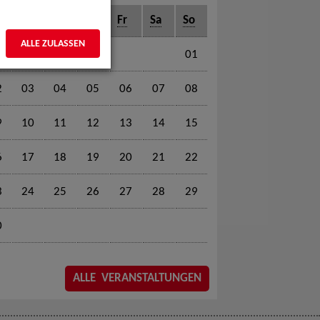
o
Di
Mi
Do
Fr
Sa
So
ALLE ZULASSEN
01
2
03
04
05
06
07
08
9
10
11
12
13
14
15
6
17
18
19
20
21
22
3
24
25
26
27
28
29
0
ALLE VERANSTALTUNGEN