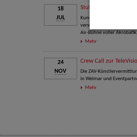
Stuttgart Street Art
18
JUL
Kunst, Live-Acts und Aktion
verwandelt den Schlosspla
Air-Bühne voller Akrobati
Mehr
Crew Call zur TeleVisi
24
NOV
Die ZAV-Künstlervermittlung
in Weimar und Eventpartne
Mehr