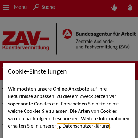
Menü
Suche
Termine
Cookie-Einstellungen
Wir möchten unsere Online-Angebote auf Ihre
Termine
Bedürfnisse anpassen. Zu diesem Zweck setzen wir
sogenannte Cookies ein. Entscheiden Sie bitte selbst,
Stuttgart Street Art
18
welche Cookies Sie zulassen. Die Arten von Cookies
JUL
werden nachfolgend beschrieben. Weitere Informationen
Kunst, Live-Acts und Aktionen für Kinder und
erhalten Sie in unserer
Datenschutzerklärung
.
Familien. Die Stuttgart Street Art verwandelt den
Schlossplatz am 18. Juli 2026 von12 bis 18 Uhr in