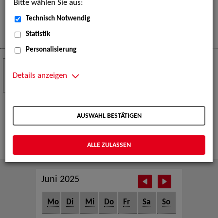
Bitte wählen Sie aus:
eine große Open-Air-Bühne voller Akrobatik, Tanz,
Musik und beeindruckender Live-Performances.
Technisch Notwendig
Mehr
Statistik
Personalisierung
Crew Call zur TeleVisionale – Film- und
24
Serienfestival Weimar
Details anzeigen
NOV
Die ZAV-Künstlervermittlung ist Gast auf der
TeleVisionale – Film- und Serienfestival in Weimar
AUSWAHL BESTÄTIGEN
und Eventpartnerin des Crew Call Weimar.
Mehr
ALLE ZULASSEN
Juni 2025
Mo
Di
Mi
Do
Fr
Sa
So